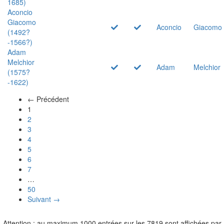
1685)
Aconcio
Giacomo
Aconcio
Giacomo
(1492?
-1566?)
Adam
Melchior
Adam
Melchior
(1575?
-1622)
← Précédent
(actuel)
1
2
3
4
5
6
7
…
50
Suivant →
Attention : au maximum 1000 entrées sur les 7819 sont affichées par