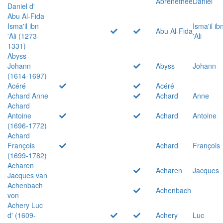
Abrenethée
Daniel
Daniel d'
Abu Al-Fida
Isma'il ibn
Isma'il ib
Abu Al-Fida
'Ali (1273-
'Ali
1331)
Abyss
Johann
Abyss
Johann
(1614-1697)
Acéré
Acéré
Achard Anne
Achard
Anne
Achard
Antoine
Achard
Antoine
(1696-1772)
Achard
François
Achard
François
(1699-1782)
Acharen
Acharen
Jacques
Jacques van
Achenbach
Achenbach
von
Achery Luc
d' (1609-
Achery
Luc