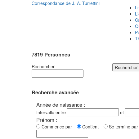
Correspondance de
J.-A. Turrettini
Le
L
C
O
P
T
7819 Personnes
Rechercher
Rechercher
Recherche avancée
Année de naissance :
Intervalle entre
et
Prénom :
Commence par
Contient
Se termine p