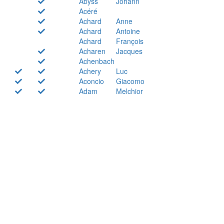
Abyss
Johann
Acéré
Achard
Anne
Achard
Antoine
Achard
François
Acharen
Jacques
Achenbach
Achery
Luc
Aconcio
Giacomo
Adam
Melchior