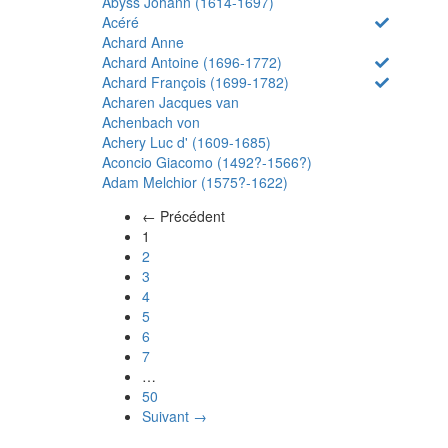
Abyss Johann (1614-1697)
Acéré
Achard Anne
Achard Antoine (1696-1772)
Achard François (1699-1782)
Acharen Jacques van
Achenbach von
Achery Luc d' (1609-1685)
Aconcio Giacomo (1492?-1566?)
Adam Melchior (1575?-1622)
← Précédent
(actuel)
1
2
3
4
5
6
7
…
50
Suivant →