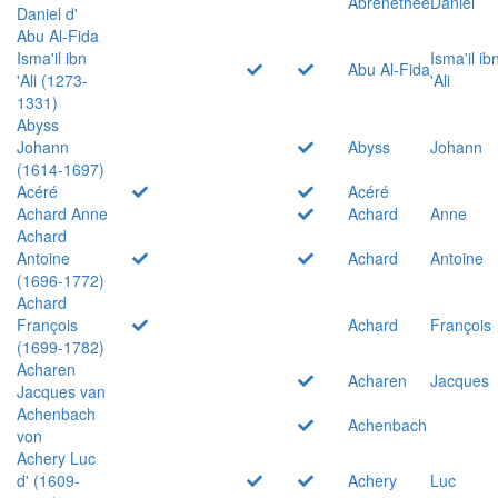
Abrenethée
Daniel
Daniel d'
Abu Al-Fida
Isma'il ibn
Isma'il ib
Abu Al-Fida
'Ali (1273-
'Ali
1331)
Abyss
Johann
Abyss
Johann
(1614-1697)
Acéré
Acéré
Achard Anne
Achard
Anne
Achard
Antoine
Achard
Antoine
(1696-1772)
Achard
François
Achard
François
(1699-1782)
Acharen
Acharen
Jacques
Jacques van
Achenbach
Achenbach
von
Achery Luc
d' (1609-
Achery
Luc