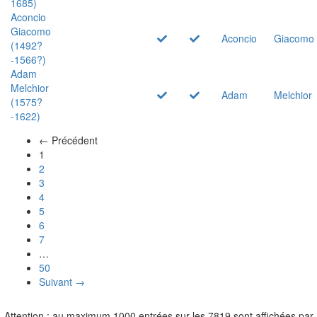
1685)
Aconcio
Giacomo
Aconcio
Giacomo
(1492?
-1566?)
Adam
Melchior
Adam
Melchior
(1575?
-1622)
← Précédent
(actuel)
1
2
3
4
5
6
7
…
50
Suivant →
Attention : au maximum 1000 entrées sur les 7819 sont affichées par