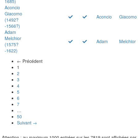
1685)
Aconcio
Giacomo
Aconcio
Giacomo
(1492?
-1566?)
Adam
Melchior
Adam
Melchior
(1575?
-1622)
← Précédent
(actuel)
1
2
3
4
5
6
7
…
50
Suivant →
Attention : au maximum 1000 entrées sur les 7819 sont affichées par