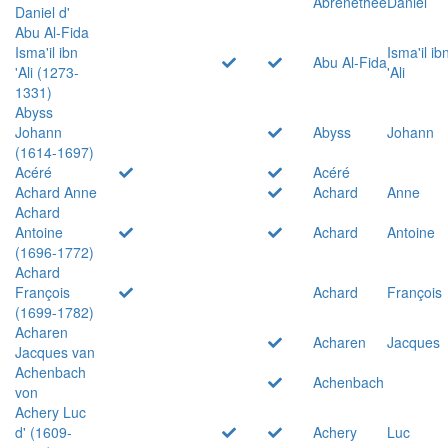
Abrenethée
Daniel
Daniel d'
Abu Al-Fida
Isma'il ibn
Isma'il ib
Abu Al-Fida
'Ali (1273-
'Ali
1331)
Abyss
Johann
Abyss
Johann
(1614-1697)
Acéré
Acéré
Achard Anne
Achard
Anne
Achard
Antoine
Achard
Antoine
(1696-1772)
Achard
François
Achard
François
(1699-1782)
Acharen
Acharen
Jacques
Jacques van
Achenbach
Achenbach
von
Achery Luc
d' (1609-
Achery
Luc