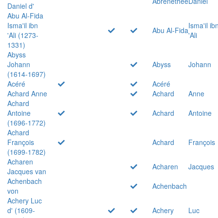
Abrenethée
Daniel
Daniel d'
Abu Al-Fida
Isma'il ibn
Isma'il ib
Abu Al-Fida
'Ali (1273-
'Ali
1331)
Abyss
Johann
Abyss
Johann
(1614-1697)
Acéré
Acéré
Achard Anne
Achard
Anne
Achard
Antoine
Achard
Antoine
(1696-1772)
Achard
François
Achard
François
(1699-1782)
Acharen
Acharen
Jacques
Jacques van
Achenbach
Achenbach
von
Achery Luc
d' (1609-
Achery
Luc