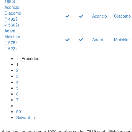
1685)
Aconcio
Giacomo
Aconcio
Giacomo
(1492?
-1566?)
Adam
Melchior
Adam
Melchior
(1575?
-1622)
← Précédent
(actuel)
1
2
3
4
5
6
7
…
50
Suivant →
Attention : au maximum 1000 entrées sur les 7819 sont affichées par