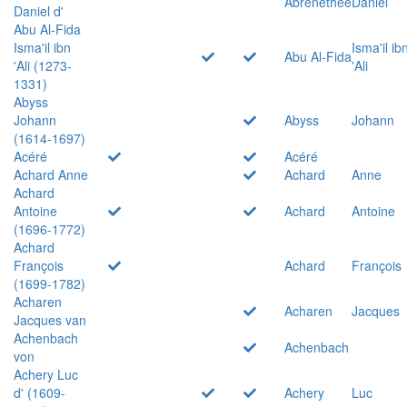
Abrenethée
Daniel
Daniel d'
Abu Al-Fida
Isma'il ibn
Isma'il ib
Abu Al-Fida
'Ali (1273-
'Ali
1331)
Abyss
Johann
Abyss
Johann
(1614-1697)
Acéré
Acéré
Achard Anne
Achard
Anne
Achard
Antoine
Achard
Antoine
(1696-1772)
Achard
François
Achard
François
(1699-1782)
Acharen
Acharen
Jacques
Jacques van
Achenbach
Achenbach
von
Achery Luc
d' (1609-
Achery
Luc