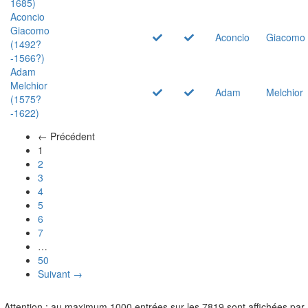
1685)
Aconcio
Giacomo
Aconcio
Giacomo
(1492?
-1566?)
Adam
Melchior
Adam
Melchior
(1575?
-1622)
← Précédent
(actuel)
1
2
3
4
5
6
7
…
50
Suivant →
Attention : au maximum 1000 entrées sur les 7819 sont affichées par