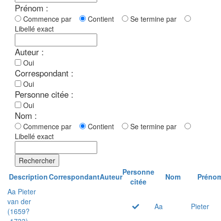
Prénom :
Commence par
Contient
Se termine par
Libellé exact
Auteur :
Oui
Correspondant :
Oui
Personne citée :
Oui
Nom :
Commence par
Contient
Se termine par
Libellé exact
Rechercher
Personne
Description
Correspondant
Auteur
Nom
Préno
citée
Aa Pieter
van der
Aa
Pieter
(1659?
-1733)