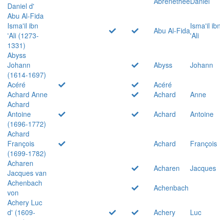
Abrenethée
Daniel
Daniel d'
Abu Al-Fida
Isma'il ibn
Isma'il ib
Abu Al-Fida
'Ali (1273-
'Ali
1331)
Abyss
Johann
Abyss
Johann
(1614-1697)
Acéré
Acéré
Achard Anne
Achard
Anne
Achard
Antoine
Achard
Antoine
(1696-1772)
Achard
François
Achard
François
(1699-1782)
Acharen
Acharen
Jacques
Jacques van
Achenbach
Achenbach
von
Achery Luc
d' (1609-
Achery
Luc