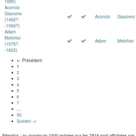
1685)
Aconcio
Giacomo
Aconcio
Giacomo
(1492?
-1566?)
Adam
Melchior
Adam
Melchior
(1575?
-1622)
← Précédent
(actuel)
1
2
3
4
5
6
7
…
50
Suivant →
Attention : au maximum 1000 entrées sur les 7819 sont affichées par