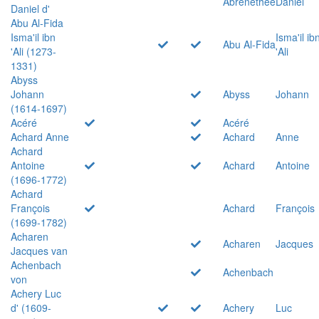
Abrenethée
Daniel
Daniel d'
Abu Al-Fida
Isma'il ibn
Isma'il ib
Abu Al-Fida
'Ali (1273-
'Ali
1331)
Abyss
Johann
Abyss
Johann
(1614-1697)
Acéré
Acéré
Achard Anne
Achard
Anne
Achard
Antoine
Achard
Antoine
(1696-1772)
Achard
François
Achard
François
(1699-1782)
Acharen
Acharen
Jacques
Jacques van
Achenbach
Achenbach
von
Achery Luc
d' (1609-
Achery
Luc