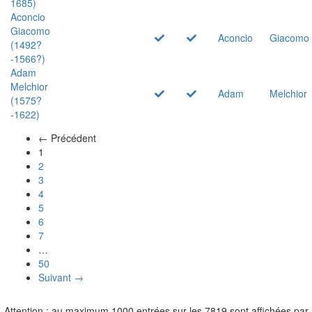
1685)
Aconcio
Giacomo
Aconcio
Giacomo
(1492?
-1566?)
Adam
Melchior
Adam
Melchior
(1575?
-1622)
← Précédent
(actuel)
1
2
3
4
5
6
7
…
50
Suivant →
Attention : au maximum 1000 entrées sur les 7819 sont affichées par