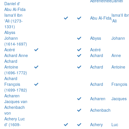
Abrenethée
Daniel
Daniel d'
Abu Al-Fida
Isma'il ibn
Isma'il ib
Abu Al-Fida
'Ali (1273-
'Ali
1331)
Abyss
Johann
Abyss
Johann
(1614-1697)
Acéré
Acéré
Achard Anne
Achard
Anne
Achard
Antoine
Achard
Antoine
(1696-1772)
Achard
François
Achard
François
(1699-1782)
Acharen
Acharen
Jacques
Jacques van
Achenbach
Achenbach
von
Achery Luc
d' (1609-
Achery
Luc