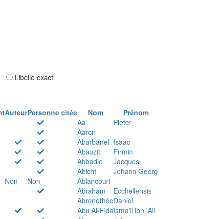
ar
Libellé exact
nt
Auteur
Personne citée
Nom
Prénom
Aa
Pieter
Aaron
Abarbanel
Isaac
Abauzit
Firmin
Abbadie
Jacques
Abicht
Johann Georg
Non
Non
Ablancourt
Abraham
Ecchellensis
Abrenethée
Daniel
Abu Al-Fida
Isma'il ibn 'Ali