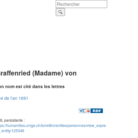
raffenried (Madame) von
n nom est cité dans les lettres
4 de l'an 1691
L persistante :
tps://humanities.unige.ch/turrettini/entites/personnes/view_expre
_entity/125346