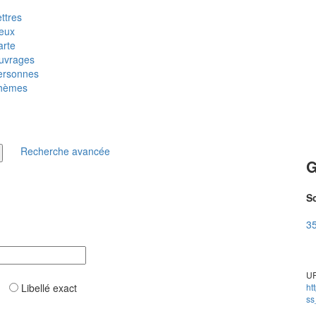
ttres
ieux
arte
uvrages
ersonnes
hèmes
Recherche avancée
G
So
35
UR
ar
Libellé exact
ht
ss