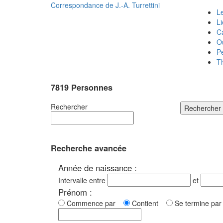
Correspondance de
J.-A. Turrettini
Le
L
C
O
P
T
7819 Personnes
Rechercher
Rechercher
Recherche avancée
Année de naissance :
Intervalle entre
et
Prénom :
Commence par
Contient
Se termine p