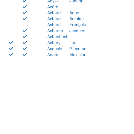
Abyss
Johann
Acéré
Achard
Anne
Achard
Antoine
Achard
François
Acharen
Jacques
Achenbach
Achery
Luc
Aconcio
Giacomo
Adam
Melchior