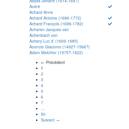
Abyss Johann (1614-1697)
Acéré
Achard Anne
Achard Antoine (1696-1772)
Achard François (1699-1782)
Acharen Jacques van
Achenbach von
Achery Luc d' (1609-1685)
Aconcio Giacomo (1492?-1566?)
Adam Melchior (1575?-1622)
← Précédent
(actuel)
1
2
3
4
5
6
7
…
50
Suivant →