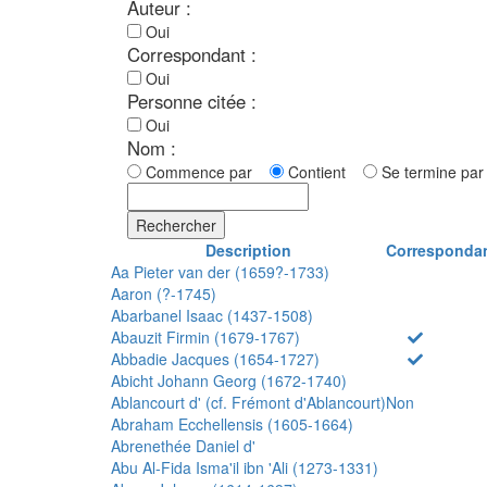
Auteur :
Oui
Correspondant :
Oui
Personne citée :
Oui
Nom :
Commence par
Contient
Se termine p
Rechercher
Description
Corresponda
Aa Pieter van der (1659?-1733)
Aaron (?-1745)
Abarbanel Isaac (1437-1508)
Abauzit Firmin (1679-1767)
Abbadie Jacques (1654-1727)
Abicht Johann Georg (1672-1740)
Ablancourt d' (cf. Frémont d'Ablancourt)
Non
Abraham Ecchellensis (1605-1664)
Abrenethée Daniel d'
Abu Al-Fida Isma'il ibn 'Ali (1273-1331)