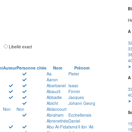
B
He
A 
32
ar
Libellé exact
33
38
40
➤ 
nt
Auteur
Personne citée
Nom
Prénom
Aa
Pieter
A 
Aaron
Abarbanel
Isaac
33
Abauzit
Firmin
40
Abbadie
Jacques
➤ 
Abicht
Johann Georg
Non
Non
Ablancourt
So
Abraham
Ecchellensis
Abrenethée
Daniel
19
Abu Al-Fida
Isma'il ibn 'Ali
19