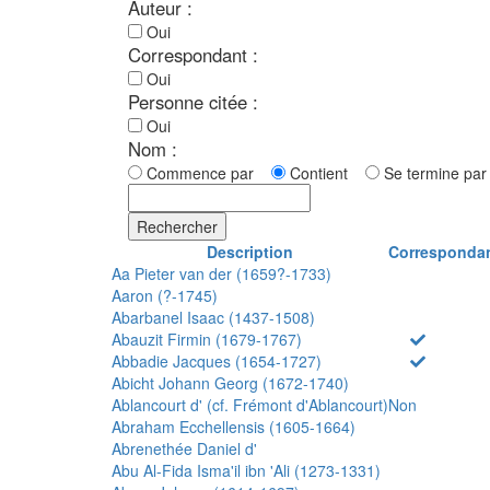
Auteur :
Oui
Correspondant :
Oui
Personne citée :
Oui
Nom :
Commence par
Contient
Se termine p
Rechercher
Description
Corresponda
Aa Pieter van der (1659?-1733)
Aaron (?-1745)
Abarbanel Isaac (1437-1508)
Abauzit Firmin (1679-1767)
Abbadie Jacques (1654-1727)
Abicht Johann Georg (1672-1740)
Ablancourt d' (cf. Frémont d'Ablancourt)
Non
Abraham Ecchellensis (1605-1664)
Abrenethée Daniel d'
Abu Al-Fida Isma'il ibn 'Ali (1273-1331)