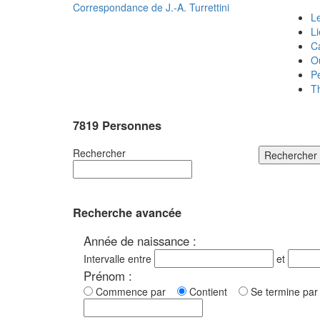
Correspondance de
J.-A. Turrettini
Le
L
C
O
P
T
7819 Personnes
Rechercher
Rechercher
Recherche avancée
Année de naissance :
Intervalle entre
et
Prénom :
Commence par
Contient
Se termine p