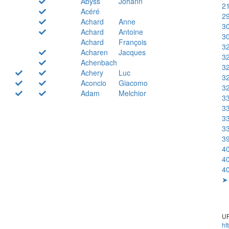
Abyss
Johann
21
Acéré
29
Achard
Anne
30
Achard
Antoine
30
Achard
François
32
Acharen
Jacques
32
Achenbach
32
Achery
Luc
32
Aconcio
Giacomo
32
Adam
Melchior
33
33
33
33
39
40
40
40
➤ 
UR
ht