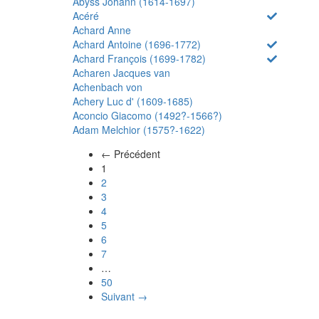
Abyss Johann (1614-1697)
Acéré
Achard Anne
Achard Antoine (1696-1772)
Achard François (1699-1782)
Acharen Jacques van
Achenbach von
Achery Luc d' (1609-1685)
Aconcio Giacomo (1492?-1566?)
Adam Melchior (1575?-1622)
← Précédent
(actuel)
1
2
3
4
5
6
7
…
50
Suivant →