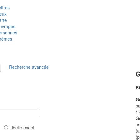
ttres
ieux
arte
uvrages
ersonnes
hèmes
Recherche avancée
G
B
Gr
pa
17
Go
es
ar
Libellé exact
(a
(p