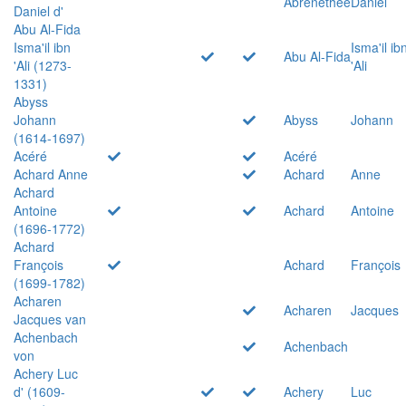
Abrenethée
Daniel
Daniel d'
Abu Al-Fida
Isma'il ibn
Isma'il ib
Abu Al-Fida
'Ali (1273-
'Ali
1331)
Abyss
Johann
Abyss
Johann
(1614-1697)
Acéré
Acéré
Achard Anne
Achard
Anne
Achard
Antoine
Achard
Antoine
(1696-1772)
Achard
François
Achard
François
(1699-1782)
Acharen
Acharen
Jacques
Jacques van
Achenbach
Achenbach
von
Achery Luc
d' (1609-
Achery
Luc