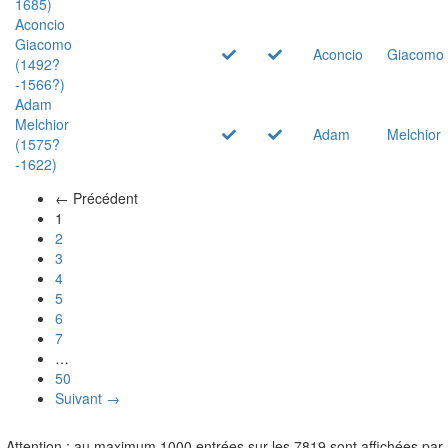
1685)
Aconcio
Giacomo
Aconcio
Giacomo
(1492?
-1566?)
Adam
Melchior
Adam
Melchior
(1575?
-1622)
← Précédent
(actuel)
1
2
3
4
5
6
7
…
50
Suivant →
Attention : au maximum 1000 entrées sur les 7819 sont affichées par