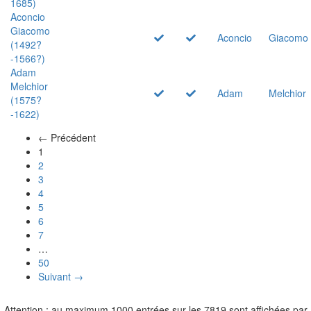
1685)
Aconcio
Giacomo
Aconcio
Giacomo
(1492?
-1566?)
Adam
Melchior
Adam
Melchior
(1575?
-1622)
← Précédent
(actuel)
1
2
3
4
5
6
7
…
50
Suivant →
Attention : au maximum 1000 entrées sur les 7819 sont affichées par