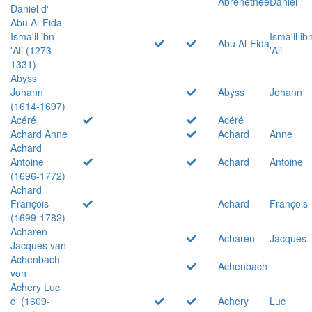
Abrenethée
Daniel
Daniel d'
Abu Al-Fida
Isma'il ibn
Isma'il ib
Abu Al-Fida
'Ali (1273-
'Ali
1331)
Abyss
Johann
Abyss
Johann
(1614-1697)
Acéré
Acéré
Achard Anne
Achard
Anne
Achard
Antoine
Achard
Antoine
(1696-1772)
Achard
François
Achard
François
(1699-1782)
Acharen
Acharen
Jacques
Jacques van
Achenbach
Achenbach
von
Achery Luc
d' (1609-
Achery
Luc