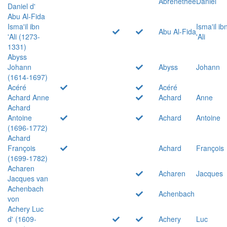
Abrenethée
Daniel
Daniel d'
Abu Al-Fida
Isma'il ibn
Isma'il ib
Abu Al-Fida
'Ali (1273-
'Ali
1331)
Abyss
Johann
Abyss
Johann
(1614-1697)
Acéré
Acéré
Achard Anne
Achard
Anne
Achard
Antoine
Achard
Antoine
(1696-1772)
Achard
François
Achard
François
(1699-1782)
Acharen
Acharen
Jacques
Jacques van
Achenbach
Achenbach
von
Achery Luc
d' (1609-
Achery
Luc