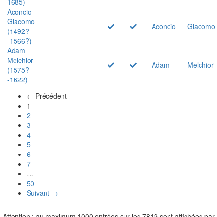
1685)
Aconcio
Giacomo
Aconcio
Giacomo
(1492?
-1566?)
Adam
Melchior
Adam
Melchior
(1575?
-1622)
← Précédent
(actuel)
1
2
3
4
5
6
7
…
50
Suivant →
Attention : au maximum 1000 entrées sur les 7819 sont affichées par