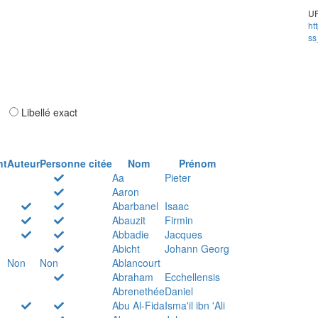
UR
ht
ss
ar
Libellé exact
nt
Auteur
Personne citée
Nom
Prénom
Aa
Pieter
Aaron
Abarbanel
Isaac
Abauzit
Firmin
Abbadie
Jacques
Abicht
Johann Georg
Non
Non
Ablancourt
Abraham
Ecchellensis
Abrenethée
Daniel
Abu Al-Fida
Isma'il ibn 'Ali