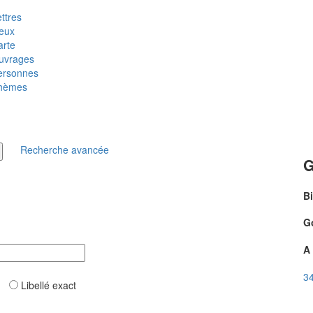
ttres
ieux
arte
uvrages
ersonnes
hèmes
Recherche avancée
G
B
G
A 
34
ar
Libellé exact