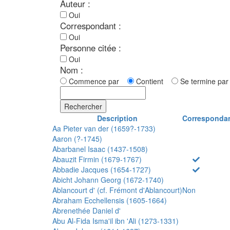
Auteur :
Oui
Correspondant :
Oui
Personne citée :
Oui
Nom :
Commence par
Contient
Se termine p
Rechercher
Description
Corresponda
Aa Pieter van der (1659?-1733)
Aaron (?-1745)
Abarbanel Isaac (1437-1508)
Abauzit Firmin (1679-1767)
Abbadie Jacques (1654-1727)
Abicht Johann Georg (1672-1740)
Ablancourt d' (cf. Frémont d'Ablancourt)
Non
Abraham Ecchellensis (1605-1664)
Abrenethée Daniel d'
Abu Al-Fida Isma'il ibn 'Ali (1273-1331)