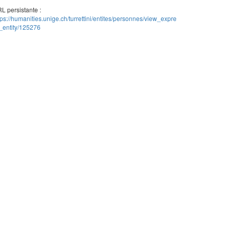
L persistante :
tps://humanities.unige.ch/turrettini/entites/personnes/view_expre
_entity/125276