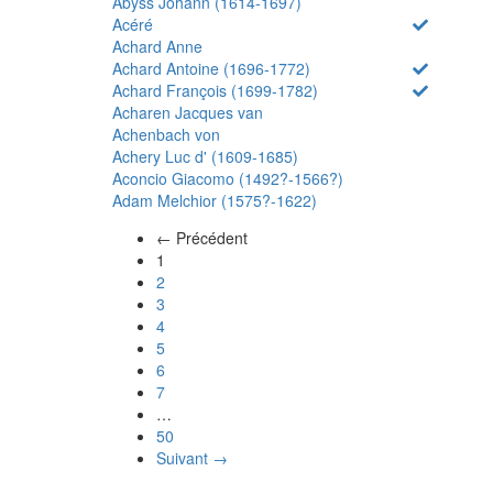
Abyss Johann (1614-1697)
Acéré
Achard Anne
Achard Antoine (1696-1772)
Achard François (1699-1782)
Acharen Jacques van
Achenbach von
Achery Luc d' (1609-1685)
Aconcio Giacomo (1492?-1566?)
Adam Melchior (1575?-1622)
← Précédent
(actuel)
1
2
3
4
5
6
7
…
50
Suivant →