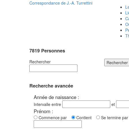
Correspondance de
J.-A. Turrettini
Le
L
C
O
P
T
7819 Personnes
Rechercher
Rechercher
Recherche avancée
Année de naissance :
Intervalle entre
et
Prénom :
Commence par
Contient
Se termine p