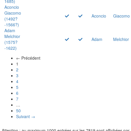
1685)
Aconcio
Giacomo
Aconcio
Giacomo
(1492?
-1566?)
Adam
Melchior
Adam
Melchior
(1575?
-1622)
← Précédent
(actuel)
1
2
3
4
5
6
7
…
50
Suivant →
Attention : au maximum 1000 entrées sur les 7819 sont affichées par