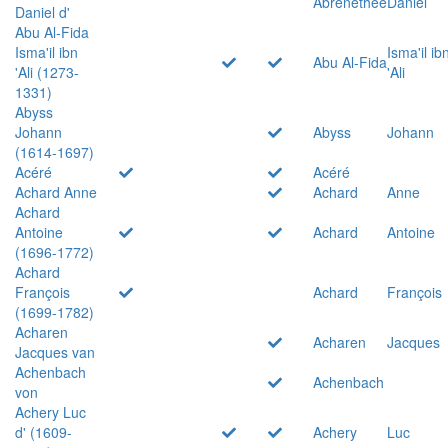
Abrenethée
Daniel
Daniel d'
Abu Al-Fida
Isma'il ibn
Isma'il ib
Abu Al-Fida
'Ali (1273-
'Ali
1331)
Abyss
Johann
Abyss
Johann
(1614-1697)
Acéré
Acéré
Achard Anne
Achard
Anne
Achard
Antoine
Achard
Antoine
(1696-1772)
Achard
François
Achard
François
(1699-1782)
Acharen
Acharen
Jacques
Jacques van
Achenbach
Achenbach
von
Achery Luc
d' (1609-
Achery
Luc