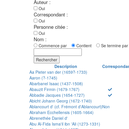
Auteur :
Oui
Correspondant :
Oui
Personne citée :
Oui
Nom :
Commence par
Contient
Se termine p
Rechercher
Description
Corresponda
Aa Pieter van der (1659?-1733)
Aaron (?-1745)
Abarbanel Isaac (1437-1508)
Abauzit Firmin (1679-1767)
Abbadie Jacques (1654-1727)
Abicht Johann Georg (1672-1740)
Ablancourt d' (cf. Frémont d'Ablancourt)
Non
Abraham Ecchellensis (1605-1664)
Abrenethée Daniel d'
Abu Al-Fida Isma'il ibn 'Ali (1273-1331)