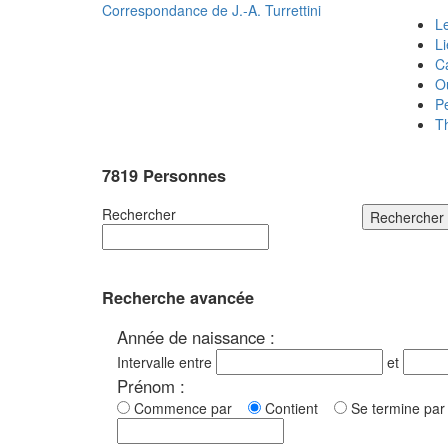
Correspondance de
J.-A. Turrettini
Le
L
C
O
P
T
7819 Personnes
Rechercher
Rechercher
Recherche avancée
Année de naissance :
Intervalle entre
et
Prénom :
Commence par
Contient
Se termine p