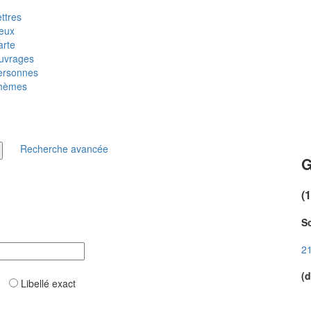
ttres
ieux
arte
uvrages
ersonnes
hèmes
Recherche avancée
G
(
So
21
(d
ar
Libellé exact