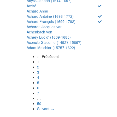
Abyss Johann (1614-1697)
Acéré
Achard Anne
Achard Antoine (1696-1772)
Achard François (1699-1782)
Acharen Jacques van
Achenbach von
Achery Luc d' (1609-1685)
Aconcio Giacomo (1492?-1566?)
Adam Melchior (1575?-1622)
← Précédent
(actuel)
1
2
3
4
5
6
7
…
50
Suivant →