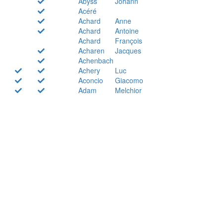
Abyss
Johann
Acéré
Achard
Anne
Achard
Antoine
Achard
François
Acharen
Jacques
Achenbach
Achery
Luc
Aconcio
Giacomo
Adam
Melchior