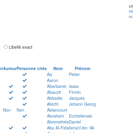
UR
ht
ss
ar
Libellé exact
nt
Auteur
Personne citée
Nom
Prénom
Aa
Pieter
Aaron
Abarbanel
Isaac
Abauzit
Firmin
Abbadie
Jacques
Abicht
Johann Georg
Non
Non
Ablancourt
Abraham
Ecchellensis
Abrenethée
Daniel
Abu Al-Fida
Isma'il ibn 'Ali