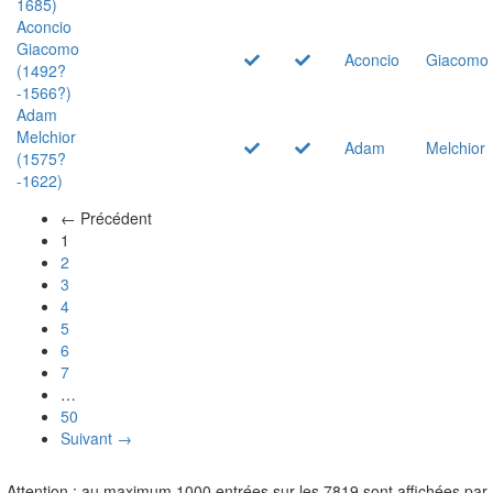
1685)
Aconcio
Giacomo
Aconcio
Giacomo
(1492?
-1566?)
Adam
Melchior
Adam
Melchior
(1575?
-1622)
← Précédent
(actuel)
1
2
3
4
5
6
7
…
50
Suivant →
Attention : au maximum 1000 entrées sur les 7819 sont affichées par