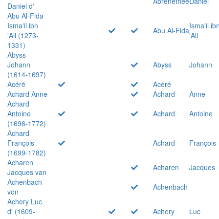
Abrenethée
Daniel
Daniel d'
Abu Al-Fida
Isma'il ibn
Isma'il ib
Abu Al-Fida
'Ali (1273-
'Ali
1331)
Abyss
Johann
Abyss
Johann
(1614-1697)
Acéré
Acéré
Achard Anne
Achard
Anne
Achard
Antoine
Achard
Antoine
(1696-1772)
Achard
François
Achard
François
(1699-1782)
Acharen
Acharen
Jacques
Jacques van
Achenbach
Achenbach
von
Achery Luc
d' (1609-
Achery
Luc