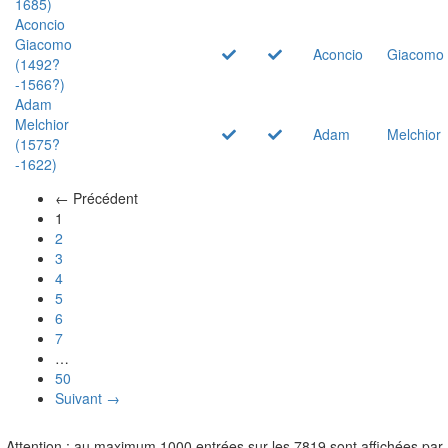
1685)
Aconcio
Giacomo
Aconcio
Giacomo
(1492?
-1566?)
Adam
Melchior
Adam
Melchior
(1575?
-1622)
← Précédent
(actuel)
1
2
3
4
5
6
7
…
50
Suivant →
Attention : au maximum 1000 entrées sur les 7819 sont affichées par