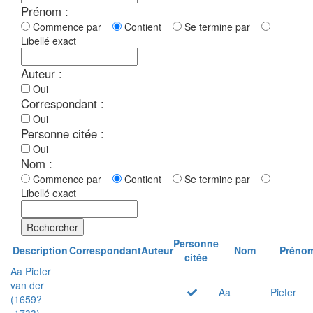
Prénom :
Commence par
Contient
Se termine par
Libellé exact
Auteur :
Oui
Correspondant :
Oui
Personne citée :
Oui
Nom :
Commence par
Contient
Se termine par
Libellé exact
Rechercher
Personne
Description
Correspondant
Auteur
Nom
Préno
citée
Aa Pieter
van der
Aa
Pieter
(1659?
-1733)