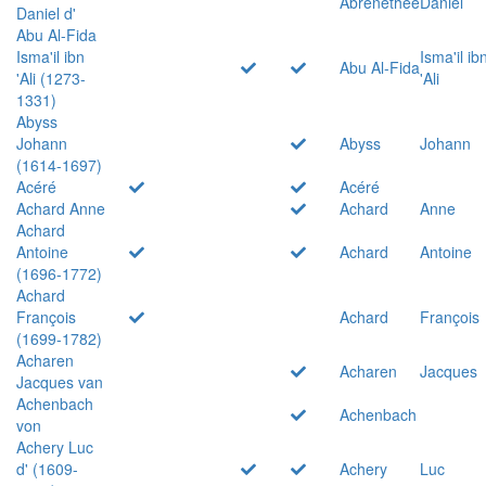
Abrenethée
Daniel
Daniel d'
Abu Al-Fida
Isma'il ibn
Isma'il ib
Abu Al-Fida
'Ali (1273-
'Ali
1331)
Abyss
Johann
Abyss
Johann
(1614-1697)
Acéré
Acéré
Achard Anne
Achard
Anne
Achard
Antoine
Achard
Antoine
(1696-1772)
Achard
François
Achard
François
(1699-1782)
Acharen
Acharen
Jacques
Jacques van
Achenbach
Achenbach
von
Achery Luc
d' (1609-
Achery
Luc