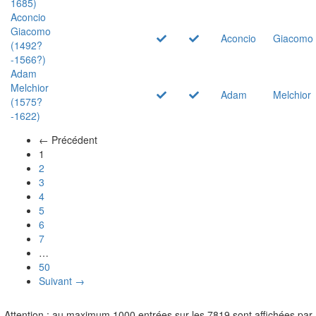
1685)
Aconcio
Giacomo
Aconcio
Giacomo
(1492?
-1566?)
Adam
Melchior
Adam
Melchior
(1575?
-1622)
← Précédent
(actuel)
1
2
3
4
5
6
7
…
50
Suivant →
Attention : au maximum 1000 entrées sur les 7819 sont affichées par