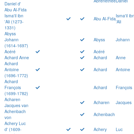
Abrenethée
Daniel
Daniel d'
Abu Al-Fida
Isma'il ibn
Isma'il ib
Abu Al-Fida
'Ali (1273-
'Ali
1331)
Abyss
Johann
Abyss
Johann
(1614-1697)
Acéré
Acéré
Achard Anne
Achard
Anne
Achard
Antoine
Achard
Antoine
(1696-1772)
Achard
François
Achard
François
(1699-1782)
Acharen
Acharen
Jacques
Jacques van
Achenbach
Achenbach
von
Achery Luc
d' (1609-
Achery
Luc