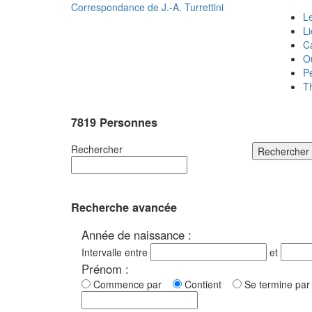
Correspondance de
J.-A. Turrettini
Le
L
C
O
P
T
7819 Personnes
Rechercher
Rechercher
Recherche avancée
Année de naissance :
Intervalle entre
et
Prénom :
Commence par
Contient
Se termine p