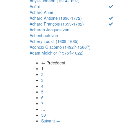
Abyss Johann (1614-1697)
Acéré
Achard Anne
Achard Antoine (1696-1772)
Achard François (1699-1782)
Acharen Jacques van
Achenbach von
Achery Luc d' (1609-1685)
Aconcio Giacomo (1492?-1566?)
Adam Melchior (1575?-1622)
← Précédent
(actuel)
1
2
3
4
5
6
7
…
50
Suivant →