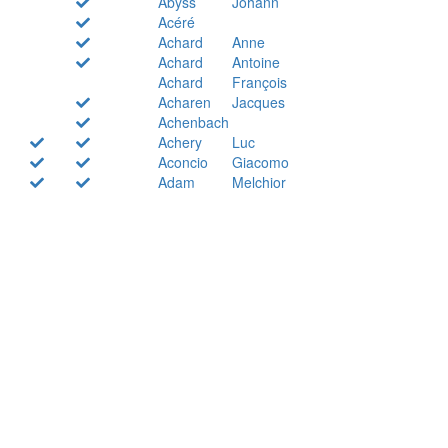
Abyss
Johann
Acéré
Achard
Anne
Achard
Antoine
Achard
François
Acharen
Jacques
Achenbach
Achery
Luc
Aconcio
Giacomo
Adam
Melchior