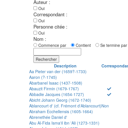
Auteur :
Oui
Correspondant :
Oui
Personne citée :
Oui
Nom :
Commence par
Contient
Se termine p
Rechercher
Description
Corresponda
Aa Pieter van der (1659?-1733)
Aaron (?-1745)
Abarbanel Isaac (1437-1508)
Abauzit Firmin (1679-1767)
Abbadie Jacques (1654-1727)
Abicht Johann Georg (1672-1740)
Ablancourt d' (cf. Frémont d'Ablancourt)
Non
Abraham Ecchellensis (1605-1664)
Abrenethée Daniel d'
Abu Al-Fida Isma'il ibn 'Ali (1273-1331)