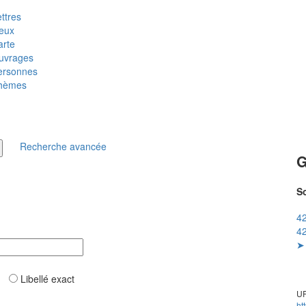
ttres
ieux
arte
uvrages
ersonnes
hèmes
Recherche avancée
G
So
42
42
➤ 
ar
Libellé exact
UR
ht