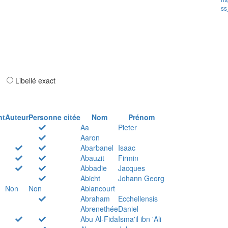
ss
ar
Libellé exact
nt
Auteur
Personne citée
Nom
Prénom
Aa
Pieter
Aaron
Abarbanel
Isaac
Abauzit
Firmin
Abbadie
Jacques
Abicht
Johann Georg
Non
Non
Ablancourt
Abraham
Ecchellensis
Abrenethée
Daniel
Abu Al-Fida
Isma'il ibn 'Ali