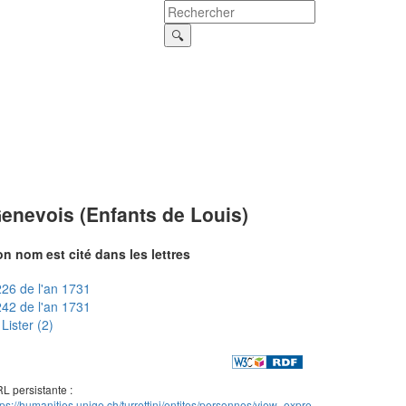
enevois (Enfants de Louis)
n nom est cité dans les lettres
26 de l'an 1731
42 de l'an 1731
Lister (2)
L persistante :
tps://humanities.unige.ch/turrettini/entites/personnes/view_expre