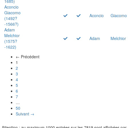
1685)
Aconcio
Giacomo
Aconcio
Giacomo
(1492?
-1566?)
Adam
Melchior
Adam
Melchior
(1575?
-1622)
← Précédent
(actuel)
1
2
3
4
5
6
7
…
50
Suivant →
Attention : au maximum 1000 entrées sur les 7819 sont affichées par