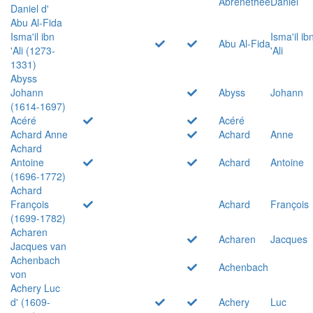
Abrenethée
Daniel
Daniel d'
Abu Al-Fida
Isma'il ibn
Isma'il ib
Abu Al-Fida
'Ali (1273-
'Ali
1331)
Abyss
Johann
Abyss
Johann
(1614-1697)
Acéré
Acéré
Achard Anne
Achard
Anne
Achard
Antoine
Achard
Antoine
(1696-1772)
Achard
François
Achard
François
(1699-1782)
Acharen
Acharen
Jacques
Jacques van
Achenbach
Achenbach
von
Achery Luc
d' (1609-
Achery
Luc