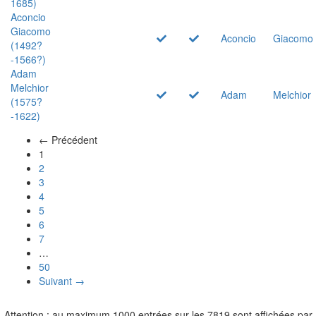
1685)
Aconcio
Giacomo
Aconcio
Giacomo
(1492?
-1566?)
Adam
Melchior
Adam
Melchior
(1575?
-1622)
← Précédent
(actuel)
1
2
3
4
5
6
7
…
50
Suivant →
Attention : au maximum 1000 entrées sur les 7819 sont affichées par