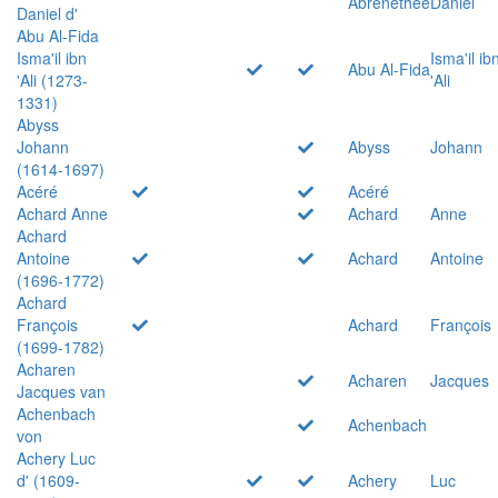
Abrenethée
Daniel
Daniel d'
Abu Al-Fida
Isma'il ibn
Isma'il ib
Abu Al-Fida
'Ali (1273-
'Ali
1331)
Abyss
Johann
Abyss
Johann
(1614-1697)
Acéré
Acéré
Achard Anne
Achard
Anne
Achard
Antoine
Achard
Antoine
(1696-1772)
Achard
François
Achard
François
(1699-1782)
Acharen
Acharen
Jacques
Jacques van
Achenbach
Achenbach
von
Achery Luc
d' (1609-
Achery
Luc