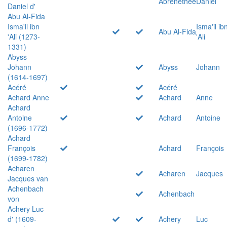
Abrenethée
Daniel
Daniel d'
Abu Al-Fida
Isma'il ibn
Isma'il ib
Abu Al-Fida
'Ali (1273-
'Ali
1331)
Abyss
Johann
Abyss
Johann
(1614-1697)
Acéré
Acéré
Achard Anne
Achard
Anne
Achard
Antoine
Achard
Antoine
(1696-1772)
Achard
François
Achard
François
(1699-1782)
Acharen
Acharen
Jacques
Jacques van
Achenbach
Achenbach
von
Achery Luc
d' (1609-
Achery
Luc