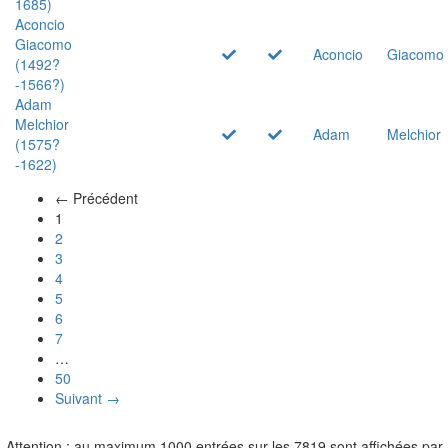
1685)
Aconcio
Giacomo
Aconcio
Giacomo
(1492?
-1566?)
Adam
Melchior
Adam
Melchior
(1575?
-1622)
← Précédent
(actuel)
1
2
3
4
5
6
7
…
50
Suivant →
Attention : au maximum 1000 entrées sur les 7819 sont affichées par