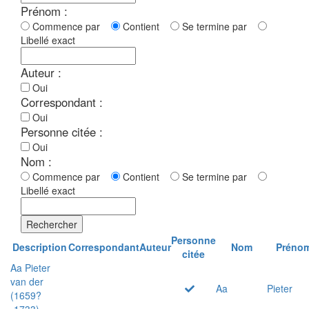
Prénom :
Commence par
Contient
Se termine par
Libellé exact
Auteur :
Oui
Correspondant :
Oui
Personne citée :
Oui
Nom :
Commence par
Contient
Se termine par
Libellé exact
Rechercher
Personne
Description
Correspondant
Auteur
Nom
Préno
citée
Aa Pieter
van der
Aa
Pieter
(1659?
-1733)