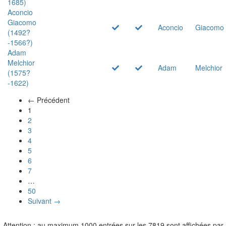
1685)
Aconcio
Giacomo
Aconcio
Giacomo
(1492?
-1566?)
Adam
Melchior
Adam
Melchior
(1575?
-1622)
← Précédent
(actuel)
1
2
3
4
5
6
7
…
50
Suivant →
Attention : au maximum 1000 entrées sur les 7819 sont affichées par