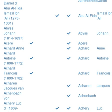
Abrenethée
Daniel
Daniel d'
Abu Al-Fida
Isma'il ibn
Isma'il ib
Abu Al-Fida
'Ali (1273-
'Ali
1331)
Abyss
Johann
Abyss
Johann
(1614-1697)
Acéré
Acéré
Achard Anne
Achard
Anne
Achard
Antoine
Achard
Antoine
(1696-1772)
Achard
François
Achard
François
(1699-1782)
Acharen
Acharen
Jacques
Jacques van
Achenbach
Achenbach
von
Achery Luc
d' (1609-
Achery
Luc