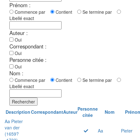
Prénom :
Commence par
Contient
Se termine par
Libellé exact
Auteur :
Oui
Correspondant :
Oui
Personne citée :
Oui
Nom :
Commence par
Contient
Se termine par
Libellé exact
Rechercher
Personne
Description
Correspondant
Auteur
Nom
Préno
citée
Aa Pieter
van der
Aa
Pieter
(1659?
-1733)