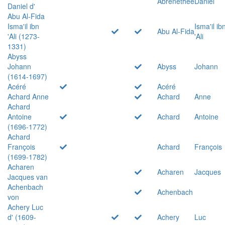
Abrenethée
Daniel
Daniel d'
Abu Al-Fida
Isma'il ibn
Isma'il ib
Abu Al-Fida
'Ali (1273-
'Ali
1331)
Abyss
Johann
Abyss
Johann
(1614-1697)
Acéré
Acéré
Achard Anne
Achard
Anne
Achard
Antoine
Achard
Antoine
(1696-1772)
Achard
François
Achard
François
(1699-1782)
Acharen
Acharen
Jacques
Jacques van
Achenbach
Achenbach
von
Achery Luc
d' (1609-
Achery
Luc