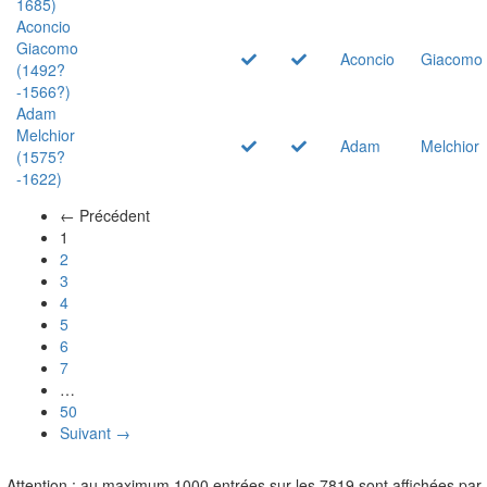
1685)
Aconcio
Giacomo
Aconcio
Giacomo
(1492?
-1566?)
Adam
Melchior
Adam
Melchior
(1575?
-1622)
← Précédent
(actuel)
1
2
3
4
5
6
7
…
50
Suivant →
Attention : au maximum 1000 entrées sur les 7819 sont affichées par