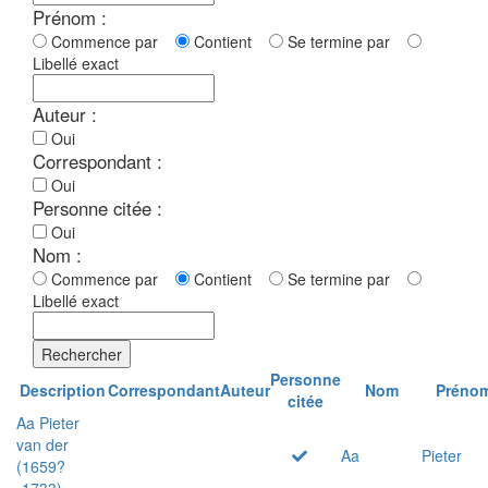
Prénom :
Commence par
Contient
Se termine par
Libellé exact
Auteur :
Oui
Correspondant :
Oui
Personne citée :
Oui
Nom :
Commence par
Contient
Se termine par
Libellé exact
Rechercher
Personne
Description
Correspondant
Auteur
Nom
Préno
citée
Aa Pieter
van der
Aa
Pieter
(1659?
-1733)