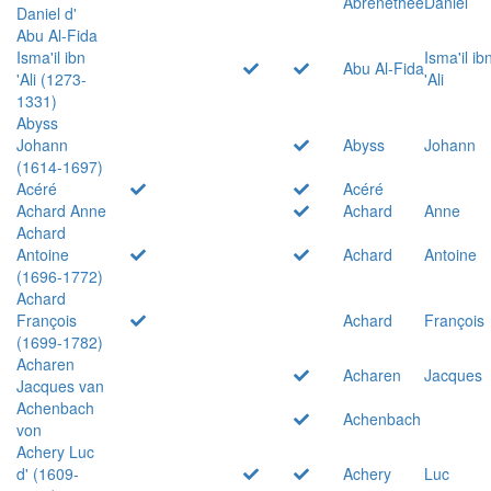
Abrenethée
Daniel
Daniel d'
Abu Al-Fida
Isma'il ibn
Isma'il ib
Abu Al-Fida
'Ali (1273-
'Ali
1331)
Abyss
Johann
Abyss
Johann
(1614-1697)
Acéré
Acéré
Achard Anne
Achard
Anne
Achard
Antoine
Achard
Antoine
(1696-1772)
Achard
François
Achard
François
(1699-1782)
Acharen
Acharen
Jacques
Jacques van
Achenbach
Achenbach
von
Achery Luc
d' (1609-
Achery
Luc