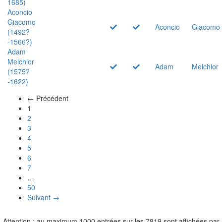
1685)
Aconcio
Giacomo
Aconcio
Giacomo
(1492?
-1566?)
Adam
Melchior
Adam
Melchior
(1575?
-1622)
← Précédent
(actuel)
1
2
3
4
5
6
7
…
50
Suivant →
Attention : au maximum 1000 entrées sur les 7819 sont affichées par