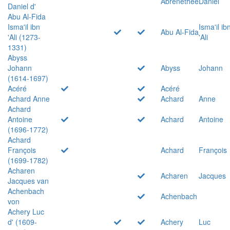
Abrenethée
Daniel
Daniel d'
Abu Al-Fida
Isma'il ibn
Isma'il ib
Abu Al-Fida
'Ali (1273-
'Ali
1331)
Abyss
Johann
Abyss
Johann
(1614-1697)
Acéré
Acéré
Achard Anne
Achard
Anne
Achard
Antoine
Achard
Antoine
(1696-1772)
Achard
François
Achard
François
(1699-1782)
Acharen
Acharen
Jacques
Jacques van
Achenbach
Achenbach
von
Achery Luc
d' (1609-
Achery
Luc