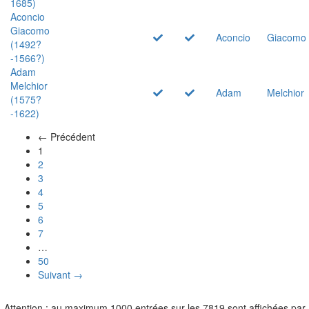
1685)
Aconcio
Giacomo
Aconcio
Giacomo
(1492?
-1566?)
Adam
Melchior
Adam
Melchior
(1575?
-1622)
← Précédent
(actuel)
1
2
3
4
5
6
7
…
50
Suivant →
Attention : au maximum 1000 entrées sur les 7819 sont affichées par