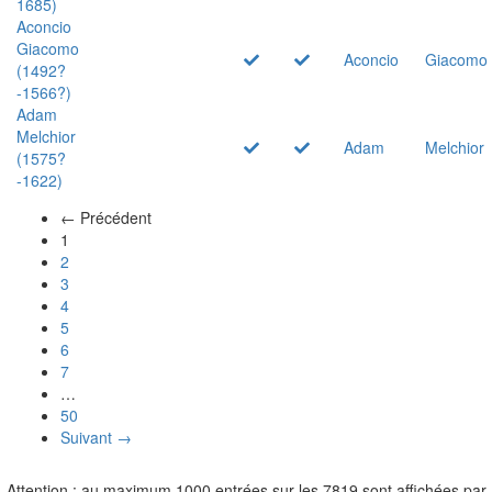
1685)
Aconcio
Giacomo
Aconcio
Giacomo
(1492?
-1566?)
Adam
Melchior
Adam
Melchior
(1575?
-1622)
← Précédent
(actuel)
1
2
3
4
5
6
7
…
50
Suivant →
Attention : au maximum 1000 entrées sur les 7819 sont affichées par