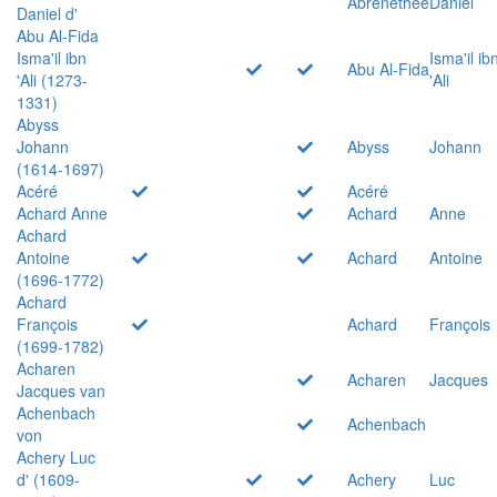
Abrenethée
Daniel
Daniel d'
Abu Al-Fida
Isma'il ibn
Isma'il ib
Abu Al-Fida
'Ali (1273-
'Ali
1331)
Abyss
Johann
Abyss
Johann
(1614-1697)
Acéré
Acéré
Achard Anne
Achard
Anne
Achard
Antoine
Achard
Antoine
(1696-1772)
Achard
François
Achard
François
(1699-1782)
Acharen
Acharen
Jacques
Jacques van
Achenbach
Achenbach
von
Achery Luc
d' (1609-
Achery
Luc