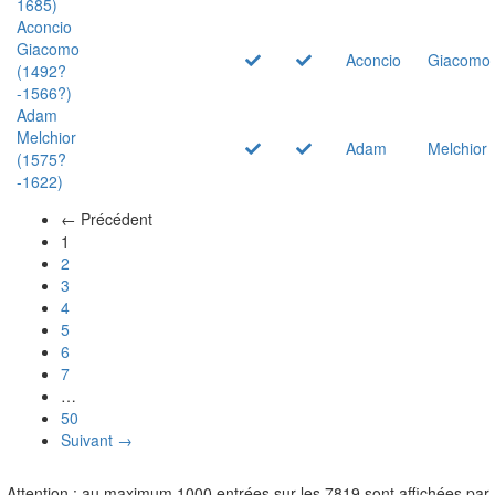
1685)
Aconcio
Giacomo
Aconcio
Giacomo
(1492?
-1566?)
Adam
Melchior
Adam
Melchior
(1575?
-1622)
← Précédent
(actuel)
1
2
3
4
5
6
7
…
50
Suivant →
Attention : au maximum 1000 entrées sur les 7819 sont affichées par