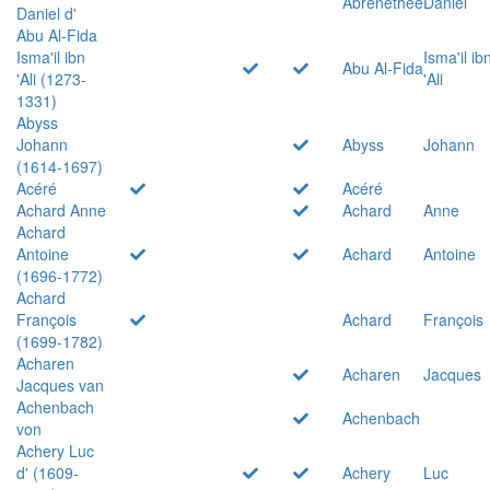
Abrenethée
Daniel
Daniel d'
Abu Al-Fida
Isma'il ibn
Isma'il ib
Abu Al-Fida
'Ali (1273-
'Ali
1331)
Abyss
Johann
Abyss
Johann
(1614-1697)
Acéré
Acéré
Achard Anne
Achard
Anne
Achard
Antoine
Achard
Antoine
(1696-1772)
Achard
François
Achard
François
(1699-1782)
Acharen
Acharen
Jacques
Jacques van
Achenbach
Achenbach
von
Achery Luc
d' (1609-
Achery
Luc