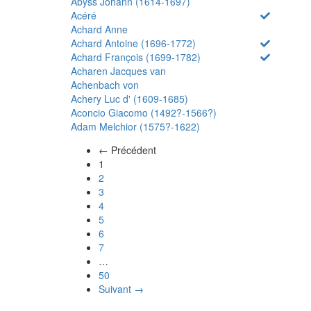
Abyss Johann (1614-1697)
Acéré
Achard Anne
Achard Antoine (1696-1772)
Achard François (1699-1782)
Acharen Jacques van
Achenbach von
Achery Luc d' (1609-1685)
Aconcio Giacomo (1492?-1566?)
Adam Melchior (1575?-1622)
← Précédent
(actuel)
1
2
3
4
5
6
7
…
50
Suivant →