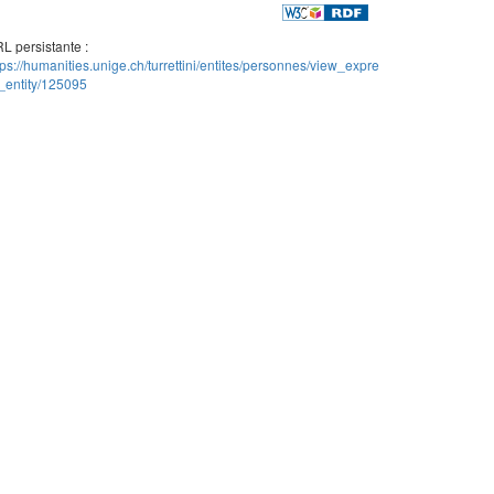
L persistante :
tps://humanities.unige.ch/turrettini/entites/personnes/view_expre
_entity/125095