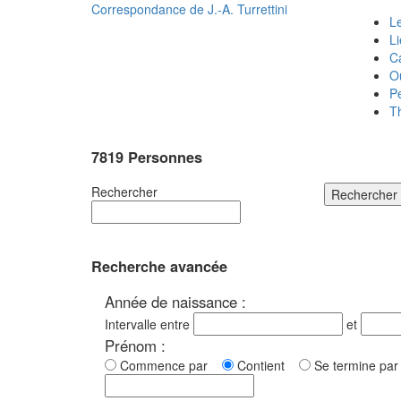
Correspondance de
J.-A. Turrettini
Le
L
C
O
P
T
7819 Personnes
Rechercher
Rechercher
Recherche avancée
Année de naissance :
Intervalle entre
et
Prénom :
Commence par
Contient
Se termine p