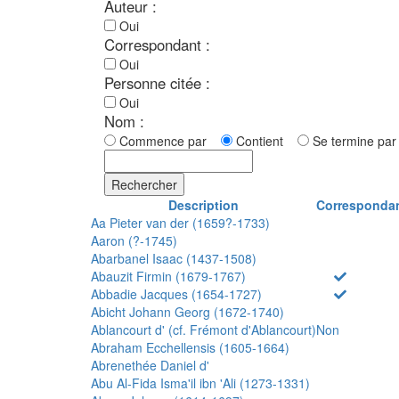
Auteur :
Oui
Correspondant :
Oui
Personne citée :
Oui
Nom :
Commence par
Contient
Se termine p
Rechercher
Description
Corresponda
Aa Pieter van der (1659?-1733)
Aaron (?-1745)
Abarbanel Isaac (1437-1508)
Abauzit Firmin (1679-1767)
Abbadie Jacques (1654-1727)
Abicht Johann Georg (1672-1740)
Ablancourt d' (cf. Frémont d'Ablancourt)
Non
Abraham Ecchellensis (1605-1664)
Abrenethée Daniel d'
Abu Al-Fida Isma'il ibn 'Ali (1273-1331)