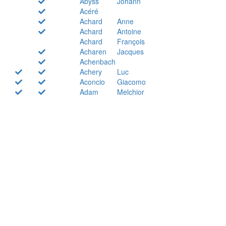
Abyss
Johann
Acéré
Achard
Anne
Achard
Antoine
Achard
François
Acharen
Jacques
Achenbach
Achery
Luc
Aconcio
Giacomo
Adam
Melchior