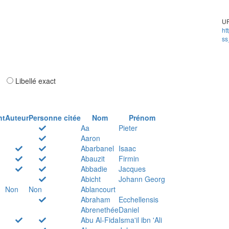
UR
ht
ss
ar
Libellé exact
nt
Auteur
Personne citée
Nom
Prénom
Aa
Pieter
Aaron
Abarbanel
Isaac
Abauzit
Firmin
Abbadie
Jacques
Abicht
Johann Georg
Non
Non
Ablancourt
Abraham
Ecchellensis
Abrenethée
Daniel
Abu Al-Fida
Isma'il ibn 'Ali