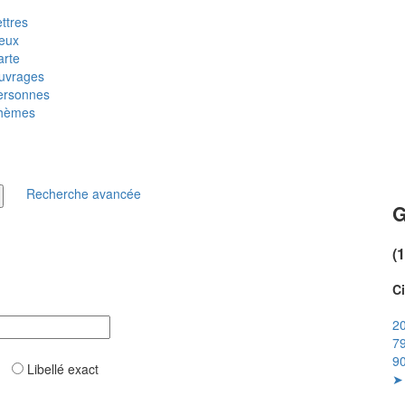
ttres
ieux
arte
uvrages
ersonnes
hèmes
Recherche avancée
G
(
Ci
20
79
90
ar
Libellé exact
➤ 