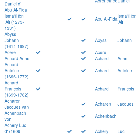
Abrenethée
Daniel
Daniel d'
Abu Al-Fida
Isma'il ibn
Isma'il ib
Abu Al-Fida
'Ali (1273-
'Ali
1331)
Abyss
Johann
Abyss
Johann
(1614-1697)
Acéré
Acéré
Achard Anne
Achard
Anne
Achard
Antoine
Achard
Antoine
(1696-1772)
Achard
François
Achard
François
(1699-1782)
Acharen
Acharen
Jacques
Jacques van
Achenbach
Achenbach
von
Achery Luc
d' (1609-
Achery
Luc