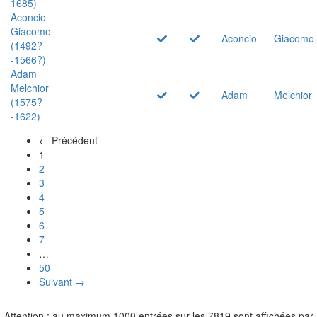
1685)
Aconcio
Giacomo
Aconcio
Giacomo
(1492?
-1566?)
Adam
Melchior
Adam
Melchior
(1575?
-1622)
← Précédent
(actuel)
1
2
3
4
5
6
7
…
50
Suivant →
Attention : au maximum 1000 entrées sur les 7819 sont affichées par