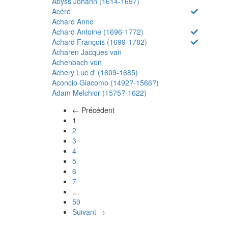
Abyss Johann (1614-1697)
Acéré
Achard Anne
Achard Antoine (1696-1772)
Achard François (1699-1782)
Acharen Jacques van
Achenbach von
Achery Luc d' (1609-1685)
Aconcio Giacomo (1492?-1566?)
Adam Melchior (1575?-1622)
← Précédent
(actuel)
1
2
3
4
5
6
7
…
50
Suivant →