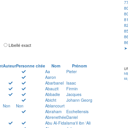
77
80
80
81
82
85
86
86
ar
Libellé exact
➤ 
nt
Auteur
Personne citée
Nom
Prénom
UR
Aa
Pieter
ht
Aaron
ss
Abarbanel
Isaac
Abauzit
Firmin
Abbadie
Jacques
Abicht
Johann Georg
Non
Non
Ablancourt
Abraham
Ecchellensis
Abrenethée
Daniel
Abu Al-Fida
Isma'il ibn 'Ali