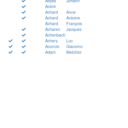
Abyss
Johann
Acéré
Achard
Anne
Achard
Antoine
Achard
François
Acharen
Jacques
Achenbach
Achery
Luc
Aconcio
Giacomo
Adam
Melchior