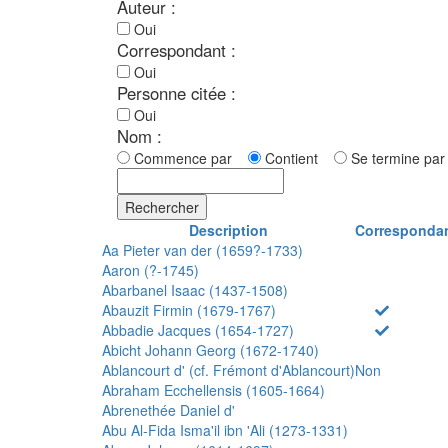
Auteur :
Oui
Correspondant :
Oui
Personne citée :
Oui
Nom :
Commence par
Contient
Se termine p
Rechercher
Description
Corresponda
Aa Pieter van der (1659?-1733)
Aaron (?-1745)
Abarbanel Isaac (1437-1508)
Abauzit Firmin (1679-1767)
Abbadie Jacques (1654-1727)
Abicht Johann Georg (1672-1740)
Ablancourt d' (cf. Frémont d'Ablancourt)
Non
Abraham Ecchellensis (1605-1664)
Abrenethée Daniel d'
Abu Al-Fida Isma'il ibn 'Ali (1273-1331)