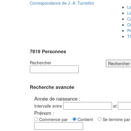
Correspondance de
J.-A. Turrettini
Le
L
C
O
P
T
7819 Personnes
Rechercher
Rechercher
Recherche avancée
Année de naissance :
Intervalle entre
et
Prénom :
Commence par
Contient
Se termine p