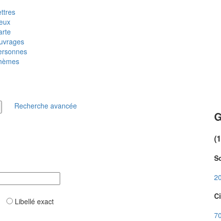
ttres
ieux
arte
uvrages
ersonnes
hèmes
Recherche avancée
G
(
So
20
Ci
ar
Libellé exact
70