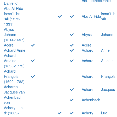
Abrenethée
Daniel
Daniel d'
Abu Al-Fida
Isma'il ibn
Isma'il ib
Abu Al-Fida
'Ali (1273-
'Ali
1331)
Abyss
Johann
Abyss
Johann
(1614-1697)
Acéré
Acéré
Achard Anne
Achard
Anne
Achard
Antoine
Achard
Antoine
(1696-1772)
Achard
François
Achard
François
(1699-1782)
Acharen
Acharen
Jacques
Jacques van
Achenbach
Achenbach
von
Achery Luc
d' (1609-
Achery
Luc