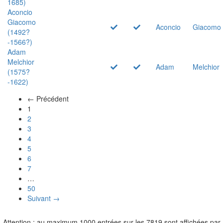
1685)
Aconcio
Giacomo
Aconcio
Giacomo
(1492?
-1566?)
Adam
Melchior
Adam
Melchior
(1575?
-1622)
← Précédent
(actuel)
1
2
3
4
5
6
7
…
50
Suivant →
Attention : au maximum 1000 entrées sur les 7819 sont affichées par