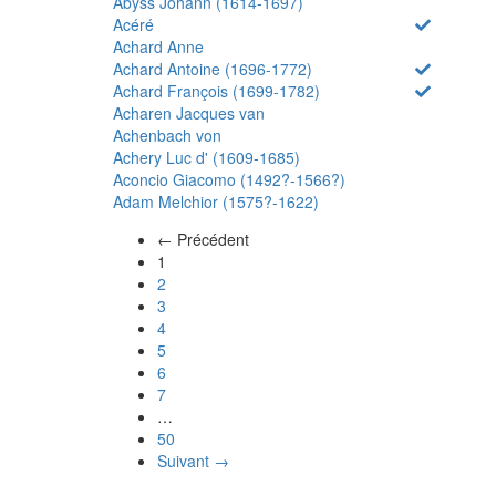
Abyss Johann (1614-1697)
Acéré
Achard Anne
Achard Antoine (1696-1772)
Achard François (1699-1782)
Acharen Jacques van
Achenbach von
Achery Luc d' (1609-1685)
Aconcio Giacomo (1492?-1566?)
Adam Melchior (1575?-1622)
← Précédent
(actuel)
1
2
3
4
5
6
7
…
50
Suivant →