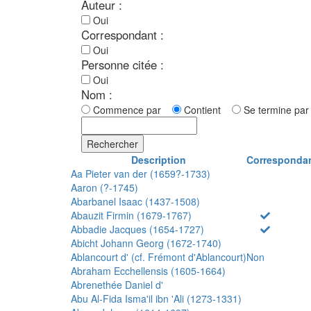
Auteur :
Oui
Correspondant :
Oui
Personne citée :
Oui
Nom :
Commence par
Contient
Se termine p
Rechercher
Description
Corresponda
Aa Pieter van der (1659?-1733)
Aaron (?-1745)
Abarbanel Isaac (1437-1508)
Abauzit Firmin (1679-1767)
Abbadie Jacques (1654-1727)
Abicht Johann Georg (1672-1740)
Ablancourt d' (cf. Frémont d'Ablancourt)
Non
Abraham Ecchellensis (1605-1664)
Abrenethée Daniel d'
Abu Al-Fida Isma'il ibn 'Ali (1273-1331)