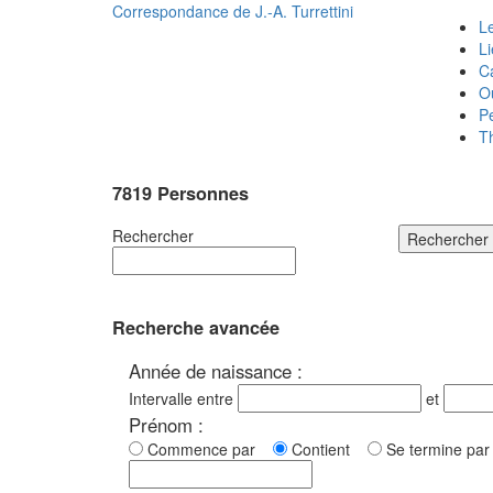
Correspondance de
J.-A. Turrettini
Le
L
C
O
P
T
7819 Personnes
Rechercher
Rechercher
Recherche avancée
Année de naissance :
Intervalle entre
et
Prénom :
Commence par
Contient
Se termine p