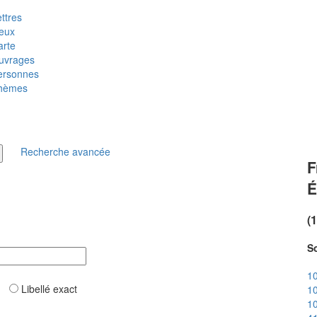
ttres
ieux
arte
uvrages
ersonnes
hèmes
Recherche avancée
F
É
(
So
10
ar
Libellé exact
10
10