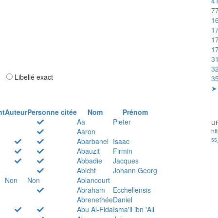
41
77
16
17
17
17
31
32
ar
Libellé exact
35
➤ 
nt
Auteur
Personne citée
Nom
Prénom
Aa
Pieter
UR
Aaron
ht
ss
Abarbanel
Isaac
Abauzit
Firmin
Abbadie
Jacques
Abicht
Johann Georg
Non
Non
Ablancourt
Abraham
Ecchellensis
Abrenethée
Daniel
Abu Al-Fida
Isma'il ibn 'Ali