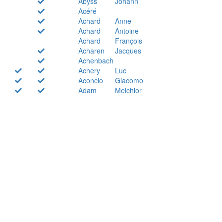
Abyss
Johann
Acéré
Achard
Anne
Achard
Antoine
Achard
François
Acharen
Jacques
Achenbach
Achery
Luc
Aconcio
Giacomo
Adam
Melchior