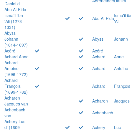
Abrenethée
Daniel
Daniel d'
Abu Al-Fida
Isma'il ibn
Isma'il ib
Abu Al-Fida
'Ali (1273-
'Ali
1331)
Abyss
Johann
Abyss
Johann
(1614-1697)
Acéré
Acéré
Achard Anne
Achard
Anne
Achard
Antoine
Achard
Antoine
(1696-1772)
Achard
François
Achard
François
(1699-1782)
Acharen
Acharen
Jacques
Jacques van
Achenbach
Achenbach
von
Achery Luc
d' (1609-
Achery
Luc