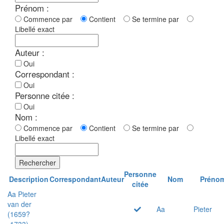
Prénom :
Commence par
Contient
Se termine par
Libellé exact
Auteur :
Oui
Correspondant :
Oui
Personne citée :
Oui
Nom :
Commence par
Contient
Se termine par
Libellé exact
Rechercher
Personne
Description
Correspondant
Auteur
Nom
Préno
citée
Aa Pieter
van der
Aa
Pieter
(1659?
-1733)