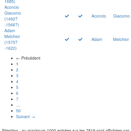
1685)
Aconcio
Giacomo
Aconcio
Giacomo
(1492?
-1566?)
Adam
Melchior
Adam
Melchior
(1575?
-1622)
← Précédent
(actuel)
1
2
3
4
5
6
7
…
50
Suivant →
Attention : au maximum 1000 entrées sur les 7819 sont affichées par