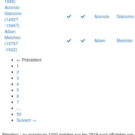
1685)
Aconcio
Giacomo
Aconcio
Giacomo
(1492?
-1566?)
Adam
Melchior
Adam
Melchior
(1575?
-1622)
← Précédent
(actuel)
1
2
3
4
5
6
7
…
50
Suivant →
Attention : au maximum 1000 entrées sur les 7819 sont affichées par