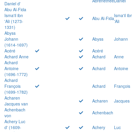
Abrenethée
Daniel
Daniel d'
Abu Al-Fida
Isma'il ibn
Isma'il ib
Abu Al-Fida
'Ali (1273-
'Ali
1331)
Abyss
Johann
Abyss
Johann
(1614-1697)
Acéré
Acéré
Achard Anne
Achard
Anne
Achard
Antoine
Achard
Antoine
(1696-1772)
Achard
François
Achard
François
(1699-1782)
Acharen
Acharen
Jacques
Jacques van
Achenbach
Achenbach
von
Achery Luc
d' (1609-
Achery
Luc