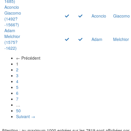
1685)
Aconcio
Giacomo
Aconcio
Giacomo
(1492?
-1566?)
Adam
Melchior
Adam
Melchior
(1575?
-1622)
← Précédent
(actuel)
1
2
3
4
5
6
7
…
50
Suivant →
Attention : au maximum 1000 entrées sur les 7819 sont affichées par