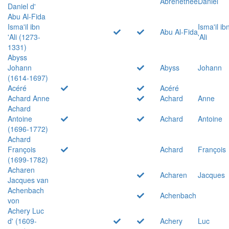
Abrenethée
Daniel
Daniel d'
Abu Al-Fida
Isma'il ibn
Isma'il ib
Abu Al-Fida
'Ali (1273-
'Ali
1331)
Abyss
Johann
Abyss
Johann
(1614-1697)
Acéré
Acéré
Achard Anne
Achard
Anne
Achard
Antoine
Achard
Antoine
(1696-1772)
Achard
François
Achard
François
(1699-1782)
Acharen
Acharen
Jacques
Jacques van
Achenbach
Achenbach
von
Achery Luc
d' (1609-
Achery
Luc