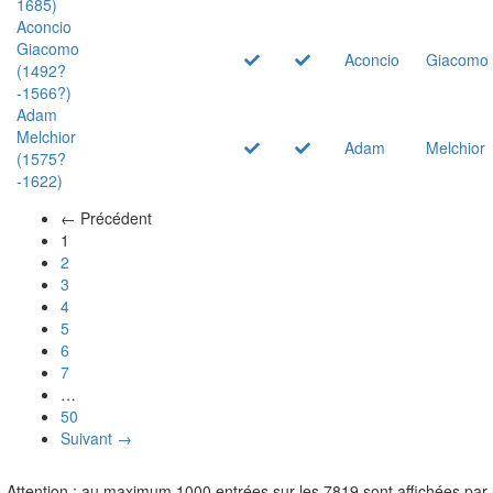
1685)
Aconcio
Giacomo
Aconcio
Giacomo
(1492?
-1566?)
Adam
Melchior
Adam
Melchior
(1575?
-1622)
← Précédent
(actuel)
1
2
3
4
5
6
7
…
50
Suivant →
Attention : au maximum 1000 entrées sur les 7819 sont affichées par