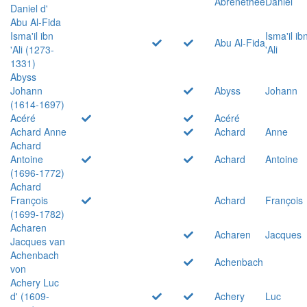
Abrenethée
Daniel
Daniel d'
Abu Al-Fida
Isma'il ibn
Isma'il ib
Abu Al-Fida
'Ali (1273-
'Ali
1331)
Abyss
Johann
Abyss
Johann
(1614-1697)
Acéré
Acéré
Achard Anne
Achard
Anne
Achard
Antoine
Achard
Antoine
(1696-1772)
Achard
François
Achard
François
(1699-1782)
Acharen
Acharen
Jacques
Jacques van
Achenbach
Achenbach
von
Achery Luc
d' (1609-
Achery
Luc