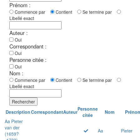
Prénom :
Commence par
Contient
Se termine par
Libellé exact
Auteur :
Oui
Correspondant :
Oui
Personne citée :
Oui
Nom :
Commence par
Contient
Se termine par
Libellé exact
Rechercher
Personne
Description
Correspondant
Auteur
Nom
Préno
citée
Aa Pieter
van der
Aa
Pieter
(1659?
-1733)