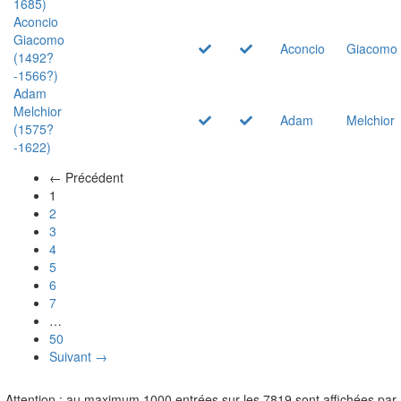
1685)
Aconcio
Giacomo
Aconcio
Giacomo
(1492?
-1566?)
Adam
Melchior
Adam
Melchior
(1575?
-1622)
← Précédent
(actuel)
1
2
3
4
5
6
7
…
50
Suivant →
Attention : au maximum 1000 entrées sur les 7819 sont affichées par