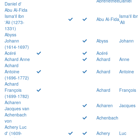
Abrenethée
Daniel
Daniel d'
Abu Al-Fida
Isma'il ibn
Isma'il ib
Abu Al-Fida
'Ali (1273-
'Ali
1331)
Abyss
Johann
Abyss
Johann
(1614-1697)
Acéré
Acéré
Achard Anne
Achard
Anne
Achard
Antoine
Achard
Antoine
(1696-1772)
Achard
François
Achard
François
(1699-1782)
Acharen
Acharen
Jacques
Jacques van
Achenbach
Achenbach
von
Achery Luc
d' (1609-
Achery
Luc