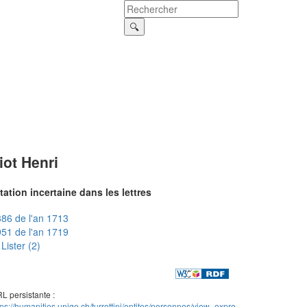
iot Henri
tation incertaine dans les lettres
86 de l'an 1713
51 de l'an 1719
Lister (2)
L persistante :
tps://humanities.unige.ch/turrettini/entites/personnes/view_expre