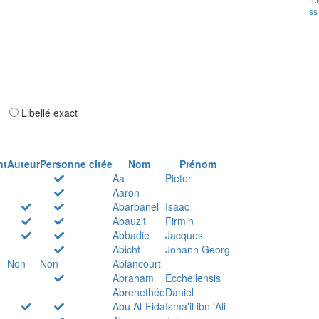
ss
ar
Libellé exact
nt
Auteur
Personne citée
Nom
Prénom
Aa
Pieter
Aaron
Abarbanel
Isaac
Abauzit
Firmin
Abbadie
Jacques
Abicht
Johann Georg
Non
Non
Ablancourt
Abraham
Ecchellensis
Abrenethée
Daniel
Abu Al-Fida
Isma'il ibn 'Ali