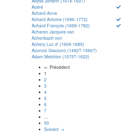
Abyss Johann (1614-1697)
Acéré
Achard Anne
Achard Antoine (1696-1772)
Achard François (1699-1782)
Acharen Jacques van
Achenbach von
Achery Luc d' (1609-1685)
Aconcio Giacomo (1492?-1566?)
Adam Melchior (1575?-1622)
← Précédent
(actuel)
1
2
3
4
5
6
7
…
50
Suivant →