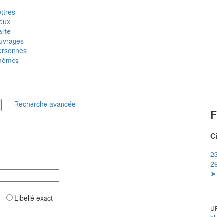
ttres
ieux
arte
uvrages
ersonnes
hèmes
Recherche avancée
F
Ci
23
29
➤ 
ar
Libellé exact
UR
ht