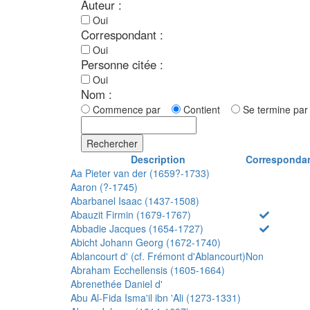
Auteur :
Oui
Correspondant :
Oui
Personne citée :
Oui
Nom :
Commence par
Contient
Se termine p
Rechercher
Description
Corresponda
Aa Pieter van der (1659?-1733)
Aaron (?-1745)
Abarbanel Isaac (1437-1508)
Abauzit Firmin (1679-1767)
Abbadie Jacques (1654-1727)
Abicht Johann Georg (1672-1740)
Ablancourt d' (cf. Frémont d'Ablancourt)
Non
Abraham Ecchellensis (1605-1664)
Abrenethée Daniel d'
Abu Al-Fida Isma'il ibn 'Ali (1273-1331)