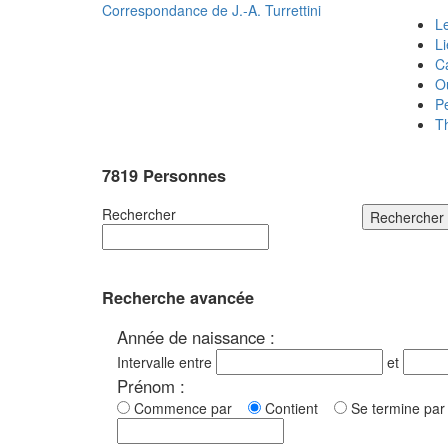
Correspondance de
J.-A. Turrettini
Le
L
C
O
P
T
7819 Personnes
Rechercher
Rechercher
Recherche avancée
Année de naissance :
Intervalle entre
et
Prénom :
Commence par
Contient
Se termine p