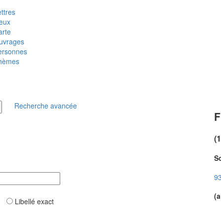
ttres
ieux
arte
uvrages
ersonnes
hèmes
Recherche avancée
F
(
So
93
(a
ar
Libellé exact