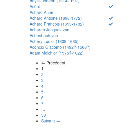
Abyss Johann (1614-1697)
Acéré
Achard Anne
Achard Antoine (1696-1772)
Achard François (1699-1782)
Acharen Jacques van
Achenbach von
Achery Luc d' (1609-1685)
Aconcio Giacomo (1492?-1566?)
Adam Melchior (1575?-1622)
← Précédent
(actuel)
1
2
3
4
5
6
7
…
50
Suivant →