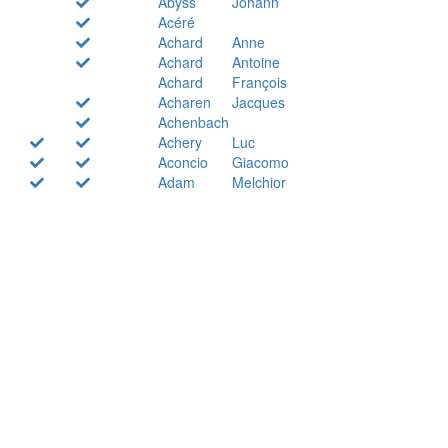
Abyss
Johann
Acéré
Achard
Anne
Achard
Antoine
Achard
François
Acharen
Jacques
Achenbach
Achery
Luc
Aconcio
Giacomo
Adam
Melchior