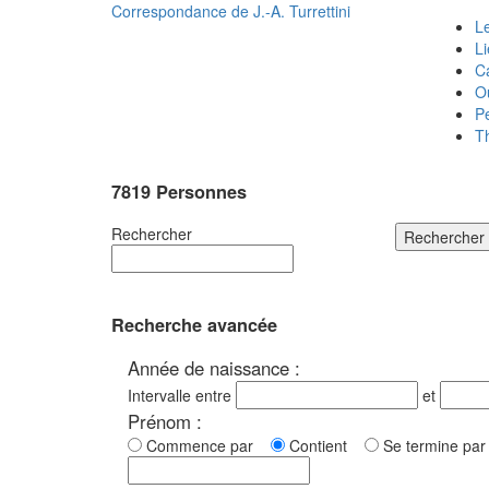
Correspondance de
J.-A. Turrettini
Le
L
C
O
P
T
7819 Personnes
Rechercher
Rechercher
Recherche avancée
Année de naissance :
Intervalle entre
et
Prénom :
Commence par
Contient
Se termine p