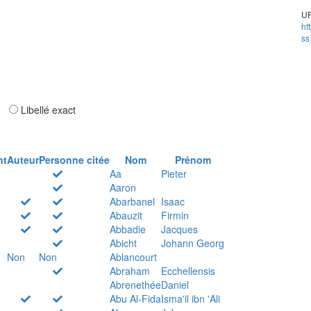
UR
ht
ss
ar
Libellé exact
nt
Auteur
Personne citée
Nom
Prénom
Aa
Pieter
Aaron
Abarbanel
Isaac
Abauzit
Firmin
Abbadie
Jacques
Abicht
Johann Georg
Non
Non
Ablancourt
Abraham
Ecchellensis
Abrenethée
Daniel
Abu Al-Fida
Isma'il ibn 'Ali