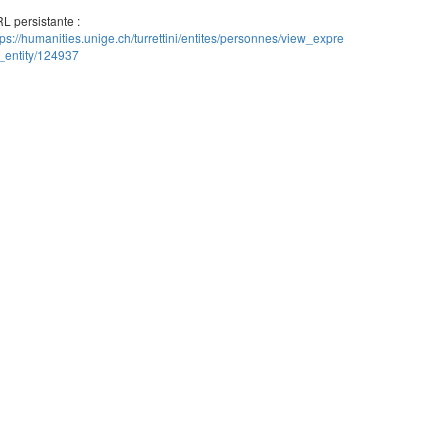
L persistante :
tps://humanities.unige.ch/turrettini/entites/personnes/view_expre
_entity/124937