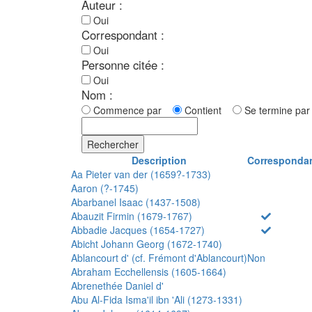
Auteur :
Oui
Correspondant :
Oui
Personne citée :
Oui
Nom :
Commence par
Contient
Se termine p
Rechercher
Description
Corresponda
Aa Pieter van der (1659?-1733)
Aaron (?-1745)
Abarbanel Isaac (1437-1508)
Abauzit Firmin (1679-1767)
Abbadie Jacques (1654-1727)
Abicht Johann Georg (1672-1740)
Ablancourt d' (cf. Frémont d'Ablancourt)
Non
Abraham Ecchellensis (1605-1664)
Abrenethée Daniel d'
Abu Al-Fida Isma'il ibn 'Ali (1273-1331)