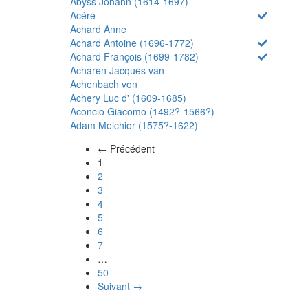
Abyss Johann (1614-1697)
Acéré
Achard Anne
Achard Antoine (1696-1772)
Achard François (1699-1782)
Acharen Jacques van
Achenbach von
Achery Luc d' (1609-1685)
Aconcio Giacomo (1492?-1566?)
Adam Melchior (1575?-1622)
← Précédent
(actuel)
1
2
3
4
5
6
7
…
50
Suivant →