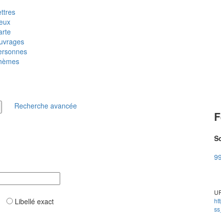
ttres
ieux
arte
uvrages
ersonnes
hèmes
Recherche avancée
F
So
99
UR
ar
Libellé exact
ht
ss