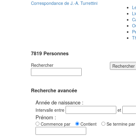
Correspondance de
J.-A. Turrettini
Le
L
C
O
P
T
7819 Personnes
Rechercher
Rechercher
Recherche avancée
Année de naissance :
Intervalle entre
et
Prénom :
Commence par
Contient
Se termine p