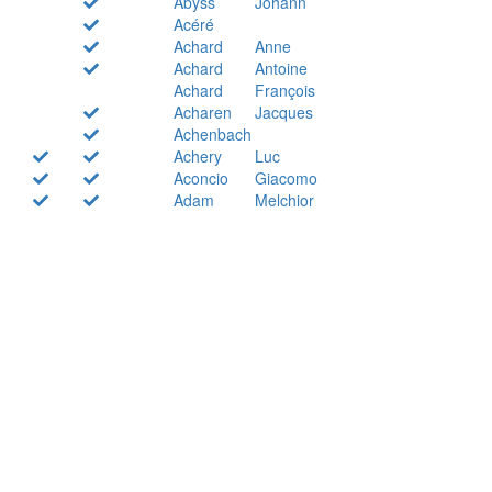
Abyss
Johann
Acéré
Achard
Anne
Achard
Antoine
Achard
François
Acharen
Jacques
Achenbach
Achery
Luc
Aconcio
Giacomo
Adam
Melchior