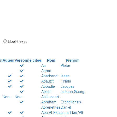
ar
Libellé exact
nt
Auteur
Personne citée
Nom
Prénom
Aa
Pieter
Aaron
Abarbanel
Isaac
Abauzit
Firmin
Abbadie
Jacques
Abicht
Johann Georg
Non
Non
Ablancourt
Abraham
Ecchellensis
Abrenethée
Daniel
Abu Al-Fida
Isma'il ibn 'Ali