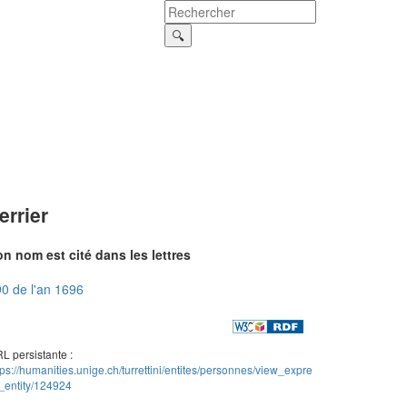
errier
n nom est cité dans les lettres
0 de l'an 1696
L persistante :
tps://humanities.unige.ch/turrettini/entites/personnes/view_expre
_entity/124924