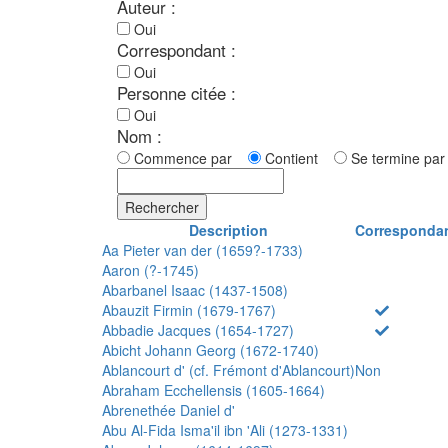
Auteur :
Oui
Correspondant :
Oui
Personne citée :
Oui
Nom :
Commence par
Contient
Se termine p
Rechercher
Description
Corresponda
Aa Pieter van der (1659?-1733)
Aaron (?-1745)
Abarbanel Isaac (1437-1508)
Abauzit Firmin (1679-1767)
Abbadie Jacques (1654-1727)
Abicht Johann Georg (1672-1740)
Ablancourt d' (cf. Frémont d'Ablancourt)
Non
Abraham Ecchellensis (1605-1664)
Abrenethée Daniel d'
Abu Al-Fida Isma'il ibn 'Ali (1273-1331)