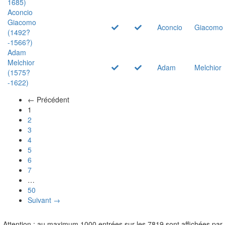
1685)
Aconcio
Giacomo
Aconcio
Giacomo
(1492?
-1566?)
Adam
Melchior
Adam
Melchior
(1575?
-1622)
← Précédent
(actuel)
1
2
3
4
5
6
7
…
50
Suivant →
Attention : au maximum 1000 entrées sur les 7819 sont affichées par