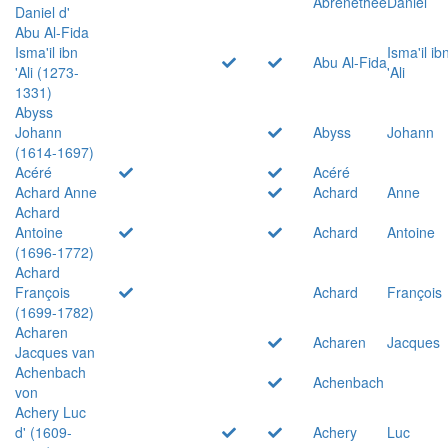
Abrenethée
Daniel
Daniel d'
Abu Al-Fida
Isma'il ibn
Isma'il ib
Abu Al-Fida
'Ali (1273-
'Ali
1331)
Abyss
Johann
Abyss
Johann
(1614-1697)
Acéré
Acéré
Achard Anne
Achard
Anne
Achard
Antoine
Achard
Antoine
(1696-1772)
Achard
François
Achard
François
(1699-1782)
Acharen
Acharen
Jacques
Jacques van
Achenbach
Achenbach
von
Achery Luc
d' (1609-
Achery
Luc