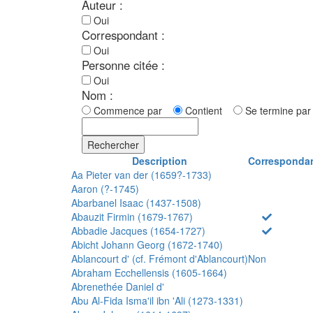
Auteur :
Oui
Correspondant :
Oui
Personne citée :
Oui
Nom :
Commence par
Contient
Se termine p
Rechercher
Description
Corresponda
Aa Pieter van der (1659?-1733)
Aaron (?-1745)
Abarbanel Isaac (1437-1508)
Abauzit Firmin (1679-1767)
Abbadie Jacques (1654-1727)
Abicht Johann Georg (1672-1740)
Ablancourt d' (cf. Frémont d'Ablancourt)
Non
Abraham Ecchellensis (1605-1664)
Abrenethée Daniel d'
Abu Al-Fida Isma'il ibn 'Ali (1273-1331)