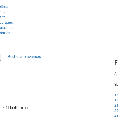
ttres
ieux
arte
uvrages
ersonnes
hèmes
Recherche avancée
F
(
So
17
17
21
ar
Libellé exact
29
41