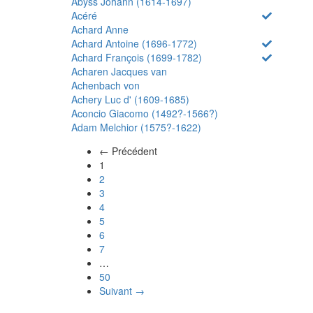
Abyss Johann (1614-1697)
Acéré
Achard Anne
Achard Antoine (1696-1772)
Achard François (1699-1782)
Acharen Jacques van
Achenbach von
Achery Luc d' (1609-1685)
Aconcio Giacomo (1492?-1566?)
Adam Melchior (1575?-1622)
← Précédent
(actuel)
1
2
3
4
5
6
7
…
50
Suivant →