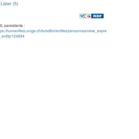
Lister (5)
L persistante :
tps://humanities.unige.ch/turrettini/entites/personnes/view_expre
_entity/124894