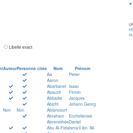
➤ 
UR
ht
ss
ar
Libellé exact
nt
Auteur
Personne citée
Nom
Prénom
Aa
Pieter
Aaron
Abarbanel
Isaac
Abauzit
Firmin
Abbadie
Jacques
Abicht
Johann Georg
Non
Non
Ablancourt
Abraham
Ecchellensis
Abrenethée
Daniel
Abu Al-Fida
Isma'il ibn 'Ali