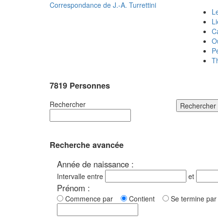
Correspondance de
J.-A. Turrettini
Le
L
C
O
P
T
7819 Personnes
Rechercher
Rechercher
Recherche avancée
Année de naissance :
Intervalle entre
et
Prénom :
Commence par
Contient
Se termine p