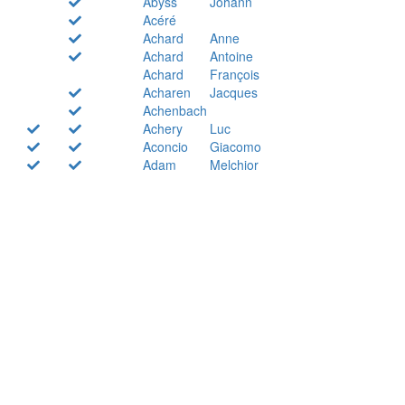
Abyss
Johann
Acéré
Achard
Anne
Achard
Antoine
Achard
François
Acharen
Jacques
Achenbach
Achery
Luc
Aconcio
Giacomo
Adam
Melchior