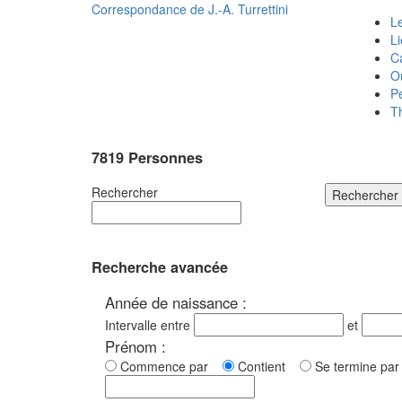
Correspondance de
J.-A. Turrettini
Le
L
C
O
P
T
7819 Personnes
Rechercher
Rechercher
Recherche avancée
Année de naissance :
Intervalle entre
et
Prénom :
Commence par
Contient
Se termine p