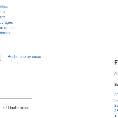
ttres
ieux
arte
uvrages
ersonnes
hèmes
Recherche avancée
F
(
So
20
22
28
ar
Libellé exact
28
➤ 