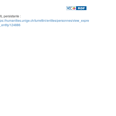
L persistante :
tps://humanities.unige.ch/turrettini/entites/personnes/view_expre
_entity/124886