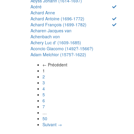
Abyss Johann (1614-1697)
Acéré
Achard Anne
Achard Antoine (1696-1772)
Achard François (1699-1782)
Acharen Jacques van
Achenbach von
Achery Luc d' (1609-1685)
Aconcio Giacomo (1492?-1566?)
Adam Melchior (1575?-1622)
← Précédent
(actuel)
1
2
3
4
5
6
7
…
50
Suivant →