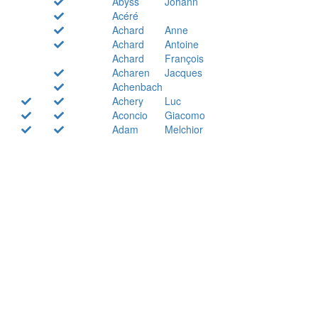
Abyss
Johann
Acéré
Achard
Anne
Achard
Antoine
Achard
François
Acharen
Jacques
Achenbach
Achery
Luc
Aconcio
Giacomo
Adam
Melchior