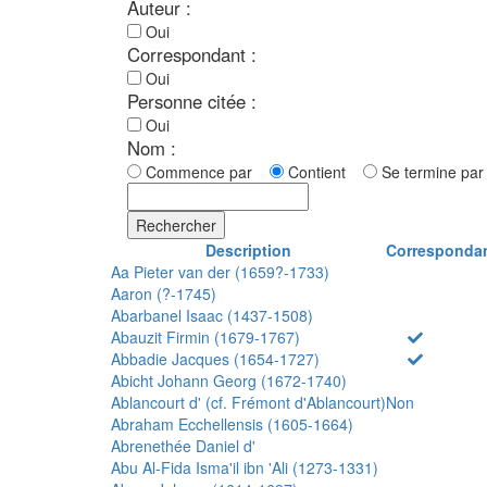
Auteur :
Oui
Correspondant :
Oui
Personne citée :
Oui
Nom :
Commence par
Contient
Se termine p
Rechercher
Description
Corresponda
Aa Pieter van der (1659?-1733)
Aaron (?-1745)
Abarbanel Isaac (1437-1508)
Abauzit Firmin (1679-1767)
Abbadie Jacques (1654-1727)
Abicht Johann Georg (1672-1740)
Ablancourt d' (cf. Frémont d'Ablancourt)
Non
Abraham Ecchellensis (1605-1664)
Abrenethée Daniel d'
Abu Al-Fida Isma'il ibn 'Ali (1273-1331)