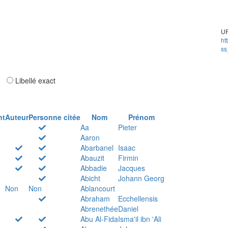
UR
ht
ss
ar
Libellé exact
nt
Auteur
Personne citée
Nom
Prénom
Aa
Pieter
Aaron
Abarbanel
Isaac
Abauzit
Firmin
Abbadie
Jacques
Abicht
Johann Georg
Non
Non
Ablancourt
Abraham
Ecchellensis
Abrenethée
Daniel
Abu Al-Fida
Isma'il ibn 'Ali