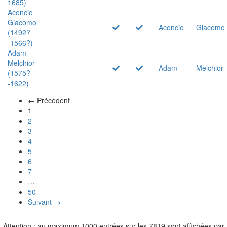
1685)
Aconcio
Giacomo
Aconcio
Giacomo
(1492?
-1566?)
Adam
Melchior
Adam
Melchior
(1575?
-1622)
← Précédent
(actuel)
1
2
3
4
5
6
7
…
50
Suivant →
Attention : au maximum 1000 entrées sur les 7819 sont affichées par