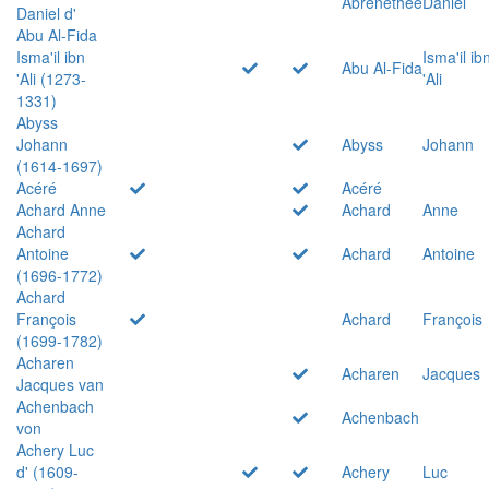
Abrenethée
Daniel
Daniel d'
Abu Al-Fida
Isma'il ibn
Isma'il ib
Abu Al-Fida
'Ali (1273-
'Ali
1331)
Abyss
Johann
Abyss
Johann
(1614-1697)
Acéré
Acéré
Achard Anne
Achard
Anne
Achard
Antoine
Achard
Antoine
(1696-1772)
Achard
François
Achard
François
(1699-1782)
Acharen
Acharen
Jacques
Jacques van
Achenbach
Achenbach
von
Achery Luc
d' (1609-
Achery
Luc