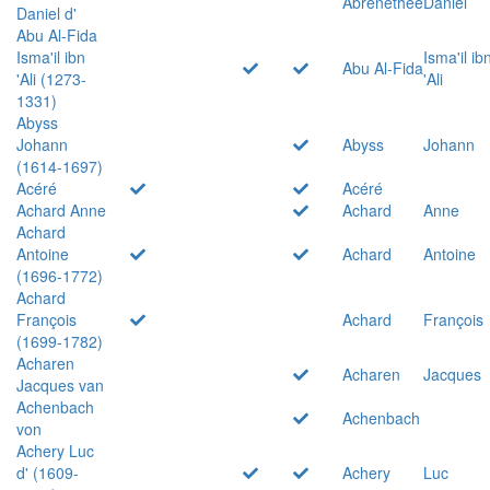
Abrenethée
Daniel
Daniel d'
Abu Al-Fida
Isma'il ibn
Isma'il ib
Abu Al-Fida
'Ali (1273-
'Ali
1331)
Abyss
Johann
Abyss
Johann
(1614-1697)
Acéré
Acéré
Achard Anne
Achard
Anne
Achard
Antoine
Achard
Antoine
(1696-1772)
Achard
François
Achard
François
(1699-1782)
Acharen
Acharen
Jacques
Jacques van
Achenbach
Achenbach
von
Achery Luc
d' (1609-
Achery
Luc