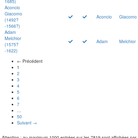
1685)
Aconcio
Giacomo
Aconcio
Giacomo
(1492?
-1566?)
Adam
Melchior
Adam
Melchior
(1575?
-1622)
← Précédent
(actuel)
1
2
3
4
5
6
7
…
50
Suivant →
Attention : au maximum 1000 entrées sur les 7819 sont affichées par