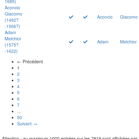
1685)
Aconcio
Giacomo
Aconcio
Giacomo
(1492?
-1566?)
Adam
Melchior
Adam
Melchior
(1575?
-1622)
← Précédent
(actuel)
1
2
3
4
5
6
7
…
50
Suivant →
Attention : au maximum 1000 entrées sur les 7819 sont affichées par