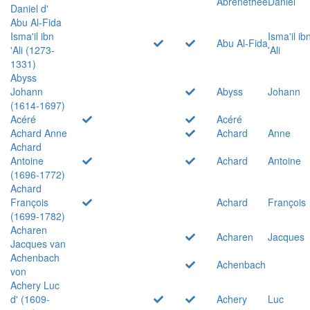
Abrenethée
Daniel
Daniel d'
Abu Al-Fida
Isma'il ibn
Isma'il ib
Abu Al-Fida
'Ali (1273-
'Ali
1331)
Abyss
Johann
Abyss
Johann
(1614-1697)
Acéré
Acéré
Achard Anne
Achard
Anne
Achard
Antoine
Achard
Antoine
(1696-1772)
Achard
François
Achard
François
(1699-1782)
Acharen
Acharen
Jacques
Jacques van
Achenbach
Achenbach
von
Achery Luc
d' (1609-
Achery
Luc