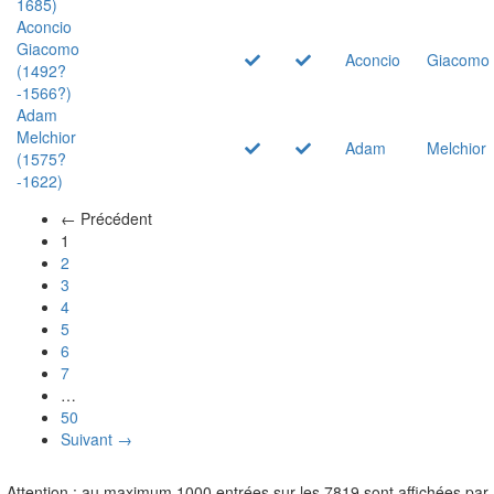
1685)
Aconcio
Giacomo
Aconcio
Giacomo
(1492?
-1566?)
Adam
Melchior
Adam
Melchior
(1575?
-1622)
← Précédent
(actuel)
1
2
3
4
5
6
7
…
50
Suivant →
Attention : au maximum 1000 entrées sur les 7819 sont affichées par